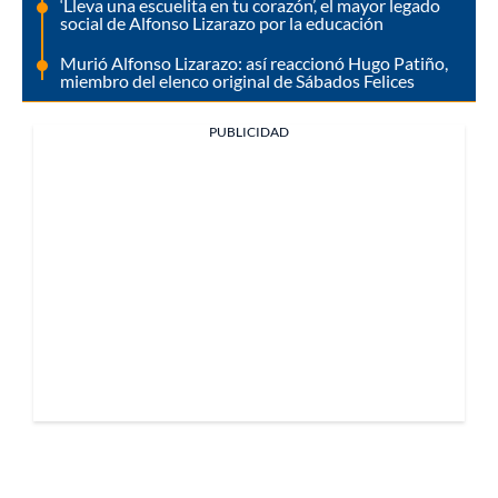
‘Lleva una escuelita en tu corazón’, el mayor legado
social de Alfonso Lizarazo por la educación
Murió Alfonso Lizarazo: así reaccionó Hugo Patiño,
miembro del elenco original de Sábados Felices
PUBLICIDAD