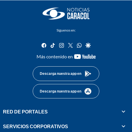
Síguenos en:
facebook
tiktok
instagram
twitter
whatsapp
google
youtube-
Más contenido en
footer
Descarga nuestra app en
Descarga nuestra app en
RED DE PORTALES
SERVICIOS CORPORATIVOS