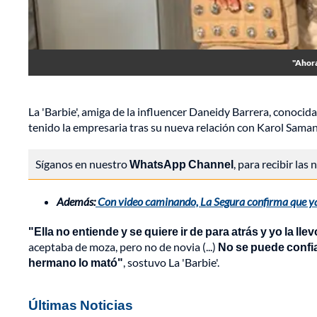
"Ahora
La 'Barbie', amiga de la influencer Daneidy Barrera, conoci
tenido la empresaria tras su nueva relación con Karol Sama
Síganos en nuestro
WhatsApp Channel
, para recibir las
Además:
Con video caminando, La Segura confirma que ya 
"Ella no entiende y se quiere ir de para atrás y yo la l
aceptaba de moza, pero no de novia (...)
No se puede confia
hermano lo mató"
, sostuvo La 'Barbie'.
Últimas Noticias