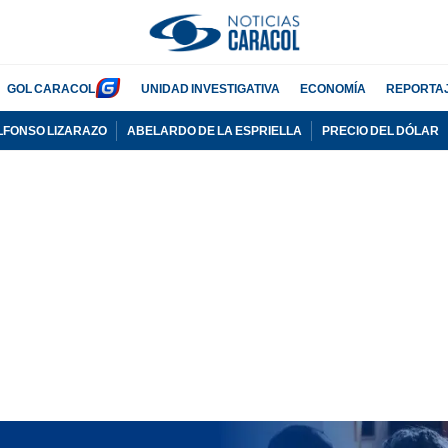
GOL CARACOL
UNIDAD INVESTIGATIVA
ECONOMÍA
REPORTA
LFONSO LIZARAZO
ABELARDO DE LA ESPRIELLA
PRECIO DEL DÓLAR
PUBLICIDAD