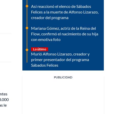
Así reaccionó el elenco de Sábados
Felices a la muerte de Alfonso Lizarazo,
creador del programa
Mariana Gómez, actriz de la Reina del
Flow, confirmó el nacimiento de su hija
con emotiva foto
Lo último
Murió Alfonso Lizarazo, creador y
primer presentador del programa
Sábados Felices
PUBLICIDAD
ntes
3.000
s le