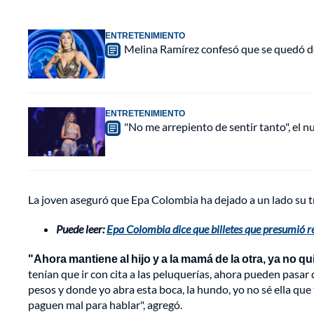
ENTRETENIMIENTO
Melina Ramírez confesó que se quedó do
ENTRETENIMIENTO
"No me arrepiento de sentir tanto", el n
La joven aseguró que Epa Colombia ha dejado a un lado su tr
Puede leer:
Epa Colombia dice que billetes que presumió r
"Ahora mantiene al hijo y a la mamá de la otra, ya no 
tenían que ir con cita a las peluquerías, ahora pueden pasa
pesos y donde yo abra esta boca, la hundo, yo no sé ella que
paguen mal para hablar", agregó.