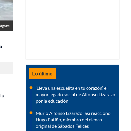
tagram
ha
Lo último
‘Lleva una escuelita en tu corazón’, el
mayor legado social de Alfonso Lizarazo
 la
por la educación
Murió Alfonso Lizarazo: así reaccionó
Hugo Patiño, miembro del elenco
original de Sábados Felices