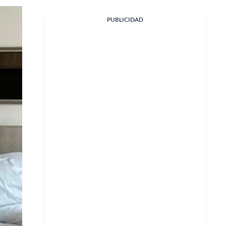
PUBLICIDAD
Facebook
X
Whatsapp
Copiar enlace
Telegram
LinkedIn