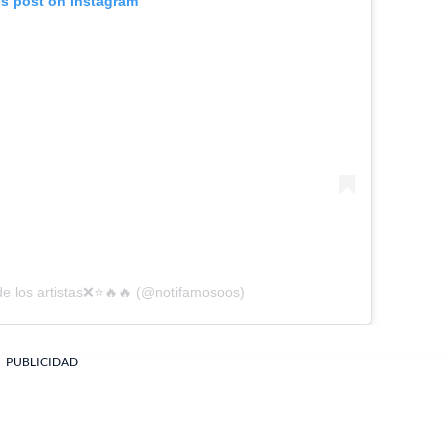
is post on Instagram
 de los artistas❌⭐🔥🔥 (@notifamosoos)
PUBLICIDAD