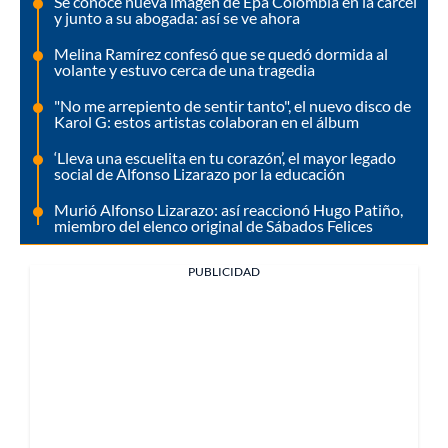
Se conoce nueva imagen de Epa Colombia en la cárcel
y junto a su abogada: así se ve ahora
Melina Ramírez confesó que se quedó dormida al
volante y estuvo cerca de una tragedia
"No me arrepiento de sentir tanto", el nuevo disco de
Karol G: estos artistas colaboran en el álbum
‘Lleva una escuelita en tu corazón’, el mayor legado
social de Alfonso Lizarazo por la educación
Murió Alfonso Lizarazo: así reaccionó Hugo Patiño,
miembro del elenco original de Sábados Felices
PUBLICIDAD