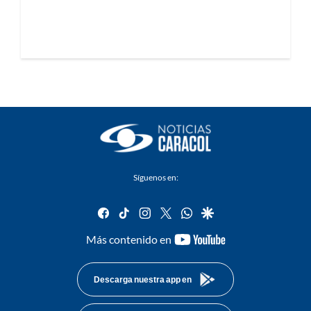
Síguenos en:
facebook
tiktok
instagram
twitter
whatsapp
google
youtube-
Más contenido en
footer
Descarga nuestra app en