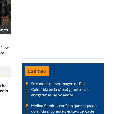
tonight
de New
os
Lo último
Se conoce nueva imagen de Epa
n fue
Colombia en la cárcel y junto a su
medio
abogada: así se ve ahora
Melina Ramírez confesó que se quedó
dormida al volante y estuvo cerca de