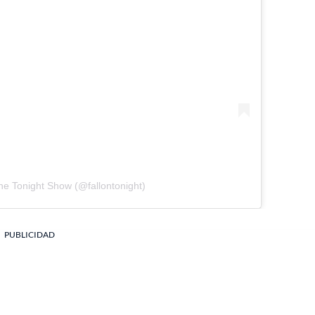
he Tonight Show (@fallontonight)
PUBLICIDAD