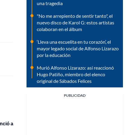
una tragedia
"No me arrepiento de sentir tanto", el
nuevo disco de Karol G: estos artistas
colaboran en el álbum
‘Lleva una escuelita en tu corazón’, el
mayor legado social de Alfonso Lizarazo
por la educación
Murió Alfonso Lizarazo: así reaccionó
Hugo Patiño, miembro del elenco
original de Sábados Felices
PUBLICIDAD
nció a