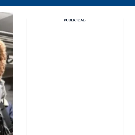
PUBLICIDAD
Facebook
X
Whatsapp
Copiar enlace
Telegram
LinkedIn