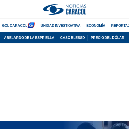
GOL CARACOL
UNIDAD INVESTIGATIVA
ECONOMÍA
REPORTA
ABELARDO DE LA ESPRIELLA
CASO BLESSD
PRECIO DEL DÓLAR
PUBLICIDAD