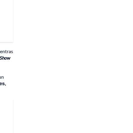
ientras
 Show
un
es,