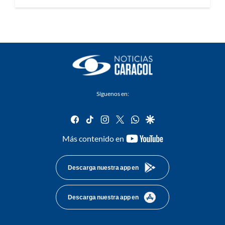
Síguenos en:
facebook
tiktok
instagram
twitter
whatsapp
google
youtube-
Más contenido en
footer
Descarga nuestra app en
Descarga nuestra app en