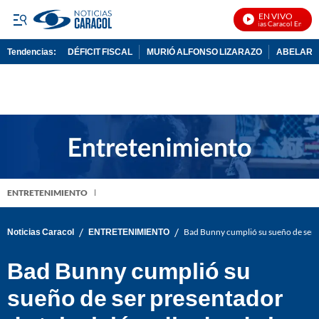
EN VIVO
Noticias Caracol En Vivo
Tendencias:
DÉFICIT FISCAL
MURIÓ ALFONSO LIZARAZO
ABELARDO
PUBLICIDAD
ENTRETENIMIENTO
/
/
Noticias Caracol
ENTRETENIMIENTO
Bad Bunny cumplió su sueño de ser pre
Bad Bunny cumplió su
sueño de ser presentador