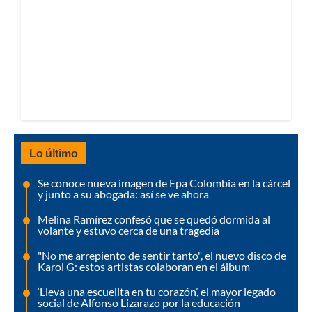
Lo último
Se conoce nueva imagen de Epa Colombia en la cárcel
y junto a su abogada: así se ve ahora
Melina Ramírez confesó que se quedó dormida al
volante y estuvo cerca de una tragedia
"No me arrepiento de sentir tanto", el nuevo disco de
Karol G: estos artistas colaboran en el álbum
‘Lleva una escuelita en tu corazón’, el mayor legado
social de Alfonso Lizarazo por la educación