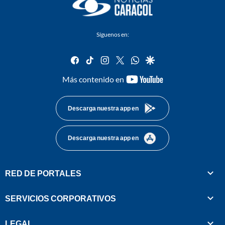
Síguenos en:
facebook
tiktok
instagram
twitter
whatsapp
google
youtube-
Más contenido en
footer
Descarga nuestra app en
Descarga nuestra app en
RED DE PORTALES
SERVICIOS CORPORATIVOS
LEGAL