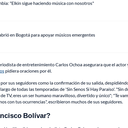
mbia: "Elkin sigue haciendo música con nosotros"
 abrió en Bogotá para apoyar músicos emergentes
periodista de entretenimiento Carlos Ochoa asegurara que el actor 
íos
pidiera oraciones por él.
o por sus seguidores como la confirmación de su salida, despidiénd
argo de todas las temporadas de 'Sin Senos Sí Hay Paraíso'. "Sin 
e de TV, eres un ser humano maravilloso, divertido y único"; "Te va
rarnos con tus ocurrencias", escribieron muchos de sus seguidores.
ancisco Bolívar?