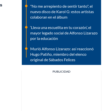
as
"No me arrepiento de sentir tanto", el
nuevo disco de Karol G: estos artistas
colaboran en el álbum
‘Lleva una escuelita en tu corazón’, el
mayor legado social de Alfonso Lizarazo
por la educación
Murió Alfonso Lizarazo: así reaccionó
Hugo Patiño, miembro del elenco
original de Sábados Felices
PUBLICIDAD