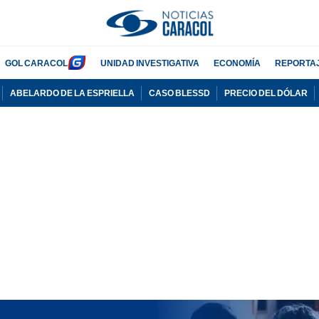
GOL CARACOL
UNIDAD INVESTIGATIVA
ECONOMÍA
REPORTA
ABELARDO DE LA ESPRIELLA
CASO BLESSD
PRECIO DEL DÓLAR
PUBLICIDAD