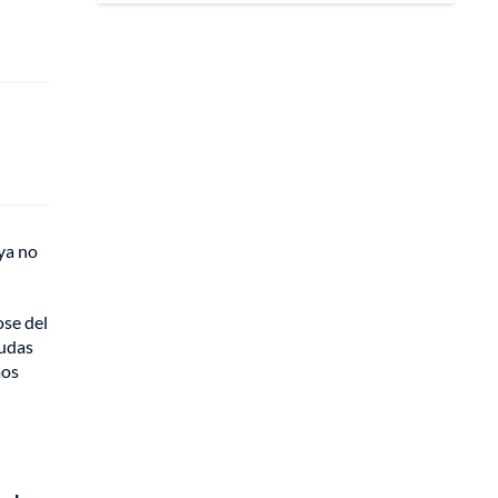
ya no
ose del
dudas
mos