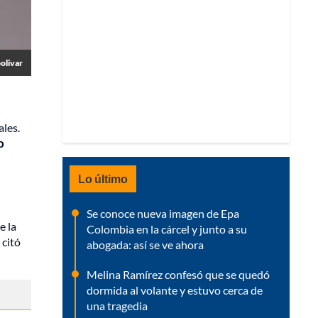
olivar
ales.
o
Lo último
Se conoce nueva imagen de Epa
e la
Colombia en la cárcel y junto a su
 citó
abogada: así se ve ahora
Melina Ramírez confesó que se quedó
dormida al volante y estuvo cerca de
una tragedia