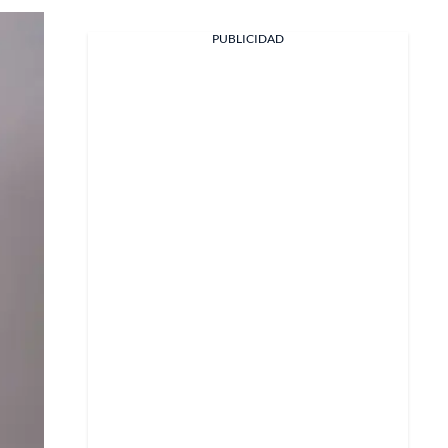
PUBLICIDAD
Facebook
X
Whatsapp
Copiar enlace
Telegram
LinkedIn