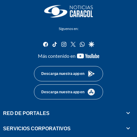
Síguenos en:
facebook
tiktok
instagram
twitter
whatsapp
google
youtube-
Más contenido en
footer
Descarga nuestra app en
Descarga nuestra app en
RED DE PORTALES
SERVICIOS CORPORATIVOS