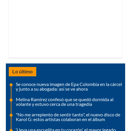
Lo último
Se conoce nueva imagen de Epa Colombia en la cárcel
y junto a su abogada: así se ve ahora
Melina Ramírez confesó que se quedó dormida al
volante y estuvo cerca de una tragedia
"No me arrepiento de sentir tanto", el nuevo disco de
Karol G: estos artistas colaboran en el álbum
‘Lleva una escuelita en tu corazón’, el mayor legado