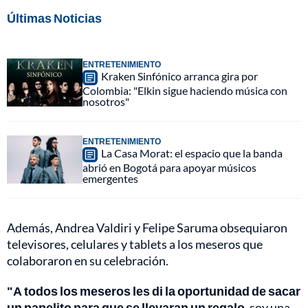
Últimas Noticias
ENTRETENIMIENTO
Kraken Sinfónico arranca gira por
Colombia: "Elkin sigue haciendo música con
nosotros"
ENTRETENIMIENTO
La Casa Morat: el espacio que la banda
abrió en Bogotá para apoyar músicos
emergentes
Además, Andrea Valdiri y Felipe Saruma obsequiaron
televisores, celulares y tablets a los meseros que
colaboraron en su celebración.
"A todos los meseros les di la oportunidad de sacar
un papelito para que se llevaran un regalo
, soy una