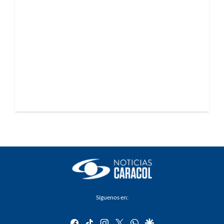
Síguenos en:
facebook
tiktok
instagram
twitter
whatsapp
google