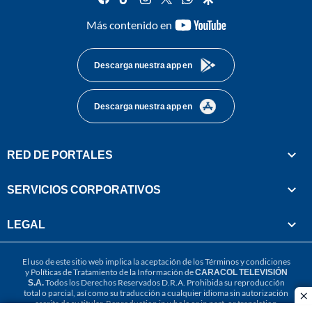
youtube-
Más contenido en
footer
Descarga nuestra app en
Descarga nuestra app en
RED DE PORTALES
SERVICIOS CORPORATIVOS
LEGAL
El uso de este sitio web implica la aceptación de los
Términos y condiciones
y
Políticas de Tratamiento de la Información
de
CARACOL TELEVISIÓN
S.A.
Todos los Derechos Reservados D.R.A. Prohibida su reproducción
total o parcial, así como su traducción a cualquier idioma sin autorización
cl
escrita de su titular. Reproduction in whole or in part, or translation