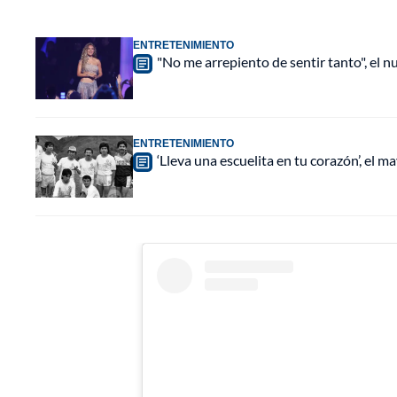
ENTRETENIMIENTO
"No me arrepiento de sentir tanto", el n
ENTRETENIMIENTO
‘Lleva una escuelita en tu corazón’, el 