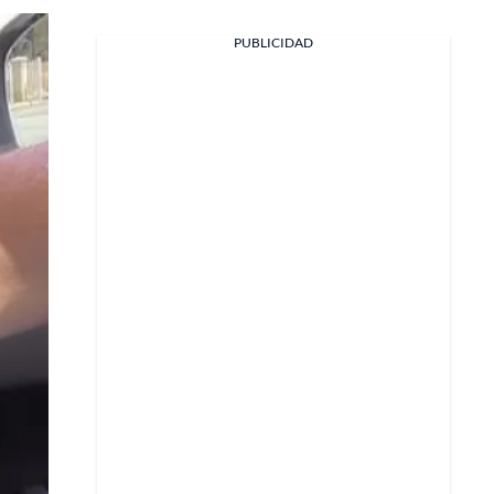
PUBLICIDAD
Facebook
X
Whatsapp
Copiar enlace
Telegram
LinkedIn