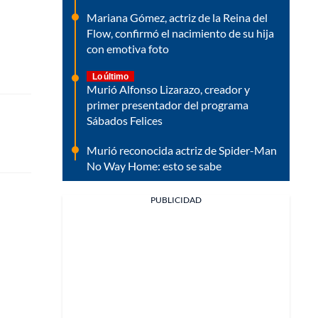
Mariana Gómez, actriz de la Reina del
Flow, confirmó el nacimiento de su hija
con emotiva foto
Lo último
Murió Alfonso Lizarazo, creador y
primer presentador del programa
Sábados Felices
Murió reconocida actriz de Spider-Man
No Way Home: esto se sabe
PUBLICIDAD