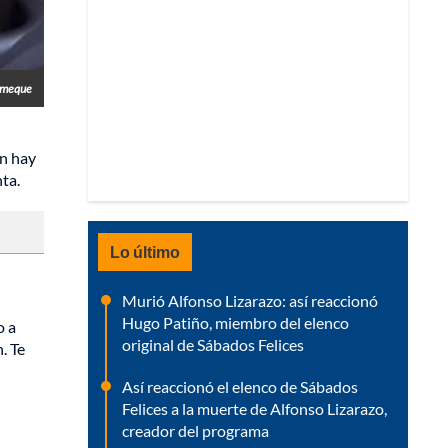
omeque
én hay
ta.
Lo último
Murió Alfonso Lizarazo: así reaccionó
Hugo Patiño, miembro del elenco
o a
original de Sábados Felices
. Te
Así reaccionó el elenco de Sábados
Felices a la muerte de Alfonso Lizarazo,
creador del programa