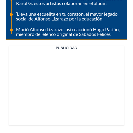
Karol G: estos artistas colaboran en el álbum
‘Lleva una escuelita en tu corazón’, el mayor legado
social de Alfonso Lizarazo por la educación
Murió Alfonso Lizarazo: así reaccionó Hugo Patiño,
miembro del elenco original de Sábados Felices
PUBLICIDAD