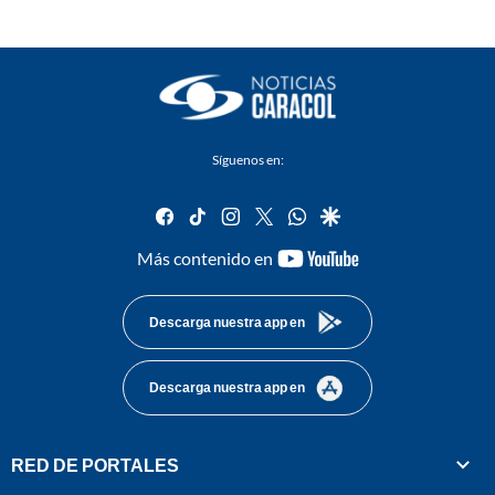
Síguenos en:
facebook
tiktok
instagram
twitter
whatsapp
google
youtube-
Más contenido en
footer
Descarga nuestra app en
Descarga nuestra app en
RED DE PORTALES