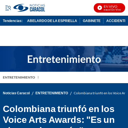
EN VIVO
Noticias Caracol En Vivo
Tendencias:
ABELARDO DE LA ESPRIELLA
GABINETE
ACCIDENTE 
PUBLICIDAD
ENTRETENIMIENTO
/
/
Noticias Caracol
ENTRETENIMIENTO
Colombiana triunfó en los Voice Art
Colombiana triunfó en los
Voice Arts Awards: "Es un