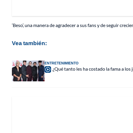
‘Beso’, una manera de agradecer a sus fans y de seguir crecien
Vea también:
ENTRETENIMIENTO
¿Qué tanto les ha costado la fama a lo