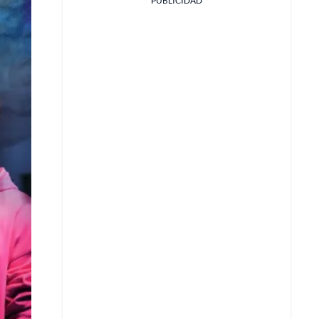
PUBLICIDAD
Facebook
X
Whatsapp
Copiar enlace
Telegram
LinkedIn