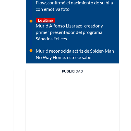
Flow, confirmó el nacimiento de su hija
con emotiva foto
Lo último
Murió Alfonso Lizarazo, creador y
primer presentador del programa
Sábados Felices
Murió reconocida actriz de Spider-Man
No Way Home: esto se sabe
PUBLICIDAD