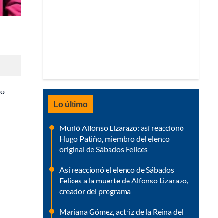
no
Lo último
Murió Alfonso Lizarazo: así reaccionó
Hugo Patiño, miembro del elenco
original de Sábados Felices
Así reaccionó el elenco de Sábados
Felices a la muerte de Alfonso Lizarazo,
creador del programa
Mariana Gómez, actriz de la Reina del