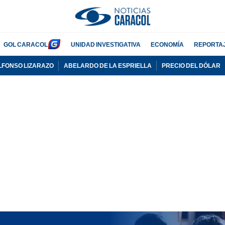
GOL CARACOL
UNIDAD INVESTIGATIVA
ECONOMÍA
REPORTA
LFONSO LIZARAZO
ABELARDO DE LA ESPRIELLA
PRECIO DEL DÓLAR
PUBLICIDAD