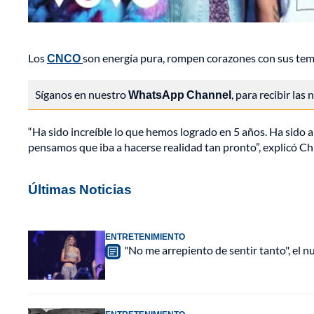
Los
CNCO
son energía pura, rompen corazones con sus temas
Síganos en nuestro
WhatsApp Channel
, para recibir las
“Ha sido increíble lo que hemos logrado en 5 años. Ha sido a
pensamos que iba a hacerse realidad tan pronto”, explicó Chr
Últimas Noticias
ENTRETENIMIENTO
"No me arrepiento de sentir tanto", el n