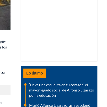
ylie
a los
 con
Lo último
‘Lleva una escuelita en tu corazón’, el
mayor legado social de Alfonso Lizarazo
por la educación
e
Murió Alfonso Lizarazo: así reaccionó