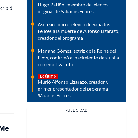
Hugo Patiño, miembro del elenco
cribió
original de Sábados Felices
Así reaccionó el elenco de Sábados
Felices a la muerte de Alfonso Lizarazo,
creador del programa
Mariana Gómez, actriz de la Reina del
Flow, confirmó el nacimiento de su hija
con emotiva foto
Lo último
Murió Alfonso Lizarazo, creador y
primer presentador del programa
Sábados Felices
PUBLICIDAD
“Me