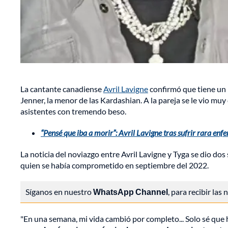
La cantante canadiense
Avril Lavigne
confirmó que tiene un 
Jenner, la menor de las Kardashian. A la pareja se le vio mu
asistentes con tremendo beso.
“Pensé que iba a morir”: Avril Lavigne tras sufrir rara en
La noticia del noviazgo entre Avril Lavigne y Tyga se dio d
quien se había comprometido en septiembre del 2022.
Síganos en nuestro
WhatsApp Channel
, para recibir las
"En una semana, mi vida cambió por completo... Solo sé que 