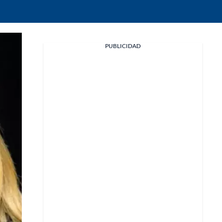
Facebook
PUBLICIDAD
X
Whatsapp
Copiar enlace
Telegram
LinkedIn