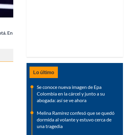
otá. En
Lo último
Se conoce nueva imagen de Epa
Colombia en la cárcel y junto a su
abogada: así se ve ahora
Melina Ramírez confesó que se quedó
dormida al volante y estuvo cerca de
una tragedia