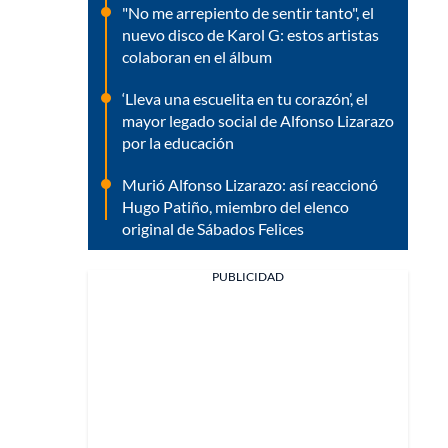
"No me arrepiento de sentir tanto", el
nuevo disco de Karol G: estos artistas
colaboran en el álbum
‘Lleva una escuelita en tu corazón’, el
mayor legado social de Alfonso Lizarazo
por la educación
Murió Alfonso Lizarazo: así reaccionó
Hugo Patiño, miembro del elenco
original de Sábados Felices
PUBLICIDAD