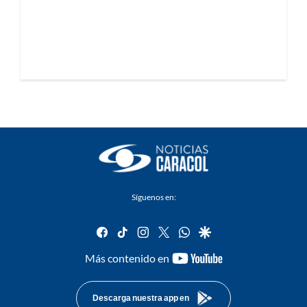
Síguenos en:
facebook
tiktok
instagram
twitter
whatsapp
google
youtube-
Más contenido en
footer
Descarga nuestra app en