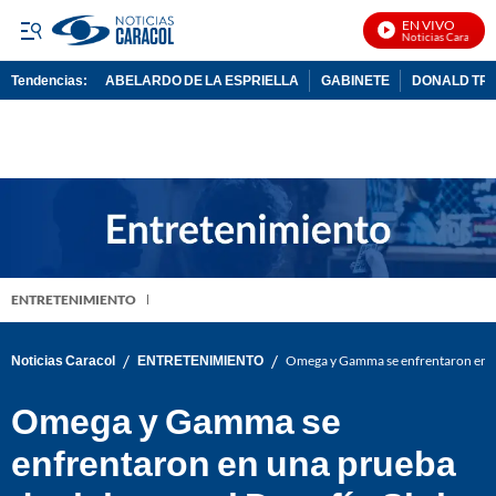
EN VIVO
Noticias Caracol En
Tendencias:
ABELARDO DE LA ESPRIELLA
GABINETE
DONALD TR
PUBLICIDAD
ENTRETENIMIENTO
/
/
Noticias Caracol
ENTRETENIMIENTO
Omega y Gamma se enfrentaron en una
Omega y Gamma se
enfrentaron en una prueba