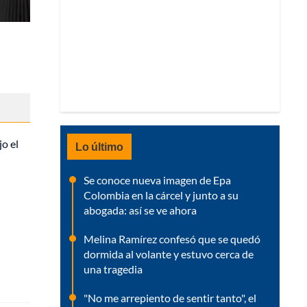
jo el
Lo último
Se conoce nueva imagen de Epa
Colombia en la cárcel y junto a su
abogada: así se ve ahora
Melina Ramírez confesó que se quedó
dormida al volante y estuvo cerca de
una tragedia
"No me arrepiento de sentir tanto", el