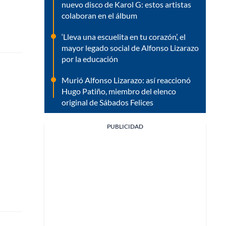
nuevo disco de Karol G: estos artistas
colaboran en el álbum
‘Lleva una escuelita en tu corazón’, el
mayor legado social de Alfonso Lizarazo
por la educación
Murió Alfonso Lizarazo: así reaccionó
Hugo Patiño, miembro del elenco
original de Sábados Felices
PUBLICIDAD