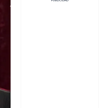
PUBLICIDAD
Facebook
X
Whatsapp
Copiar enlace
Telegram
LinkedIn