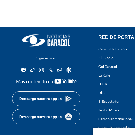
RED DE PORTA
Caracol Televisión
Blu Radio
Síguenos en:
Gol Caracol
facebook
tiktok
instagram
twitter
whatsapp
google
La Kalle
youtube-
Más contenido en
HJCK
footer
DiTu
Descarga nuestra app en
El Espectador
Teatro Mayor
Descarga nuestra app en
Caracol Internacional
Caracol Corporativo