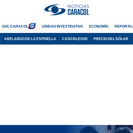
GOL CARACOL
UNIDAD INVESTIGATIVA
ECONOMÍA
REPORTA
ABELARDO DE LA ESPRIELLA
CASO BLESSD
PRECIO DEL DÓLAR
PUBLICIDAD