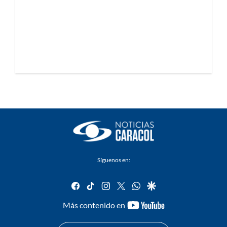
Síguenos en:
facebook
tiktok
instagram
twitter
whatsapp
google
youtube-
Más contenido en
footer