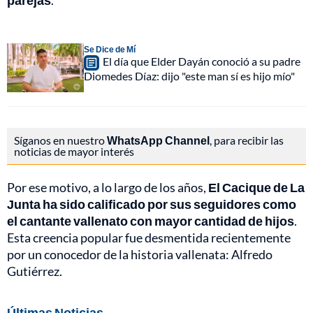
parejas
.
Se Dice de Mí
El día que Elder Dayán conoció a su padre
Diomedes Díaz: dijo "este man sí es hijo mío"
Síganos en nuestro
WhatsApp Channel
, para recibir las
noticias de mayor interés
Por ese motivo, a lo largo de los años,
El Cacique de La
Junta ha sido calificado por sus seguidores como
el cantante vallenato con mayor cantidad de hijos
.
Esta creencia popular fue desmentida recientemente
por un conocedor de la historia vallenata: Alfredo
Gutiérrez.
Últimas Noticias