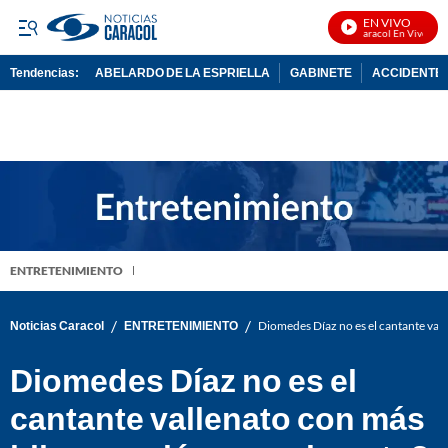
EN VIVO
Noticias Caracol En Vivo
Tendencias:
ABELARDO DE LA ESPRIELLA
GABINETE
ACCIDENTE 
PUBLICIDAD
ENTRETENIMIENTO
/
/
Noticias Caracol
ENTRETENIMIENTO
Diomedes Díaz no es el cantante vall
Diomedes Díaz no es el
cantante vallenato con más