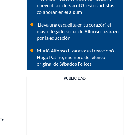
nuevo disco de Karol G: estos artistas
colaboran en el álbum
‘Lleva una escuelita en tu corazón’, el
mayor legado social de Alfonso Lizarazo
por la educación
Murió Alfonso Lizarazo: así reaccionó
Hugo Patiño, miembro del elenco
original de Sábados Felices
PUBLICIDAD
 En