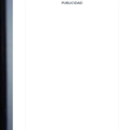
PUBLICIDAD
X
Whatsapp
Copiar enlace
Telegram
LinkedIn