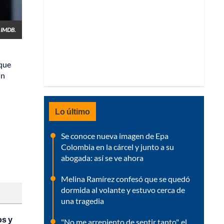
IMDB.
 que
un
Lo último
Se conoce nueva imagen de Epa
Colombia en la cárcel y junto a su
abogada: así se ve ahora
Melina Ramírez confesó que se quedó
dormida al volante y estuvo cerca de
una tragedia
os y
"No me arrepiento de sentir tanto", el