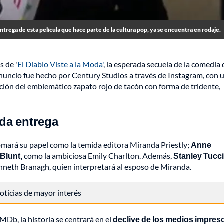
ntrega de esta película que hace parte de la cultura pop, ya se encuentra en rodaje.
s de '
El Diablo Viste a la Moda'
, la esperada secuela de la comedia
nuncio fue hecho por Century Studios a través de Instagram, con 
rición del emblemático zapato rojo de tacón con forma de tridente,
nda entrega
mará su papel como la temida editora Miranda Priestly;
Anne
Blunt,
como la ambiciosa Emily Charlton. Además,
Stanley Tucci
enneth Branagh, quien interpretará al esposo de Miranda.
 noticias de mayor interés
IMDb, la historia se centrará en el
declive de los medios impres