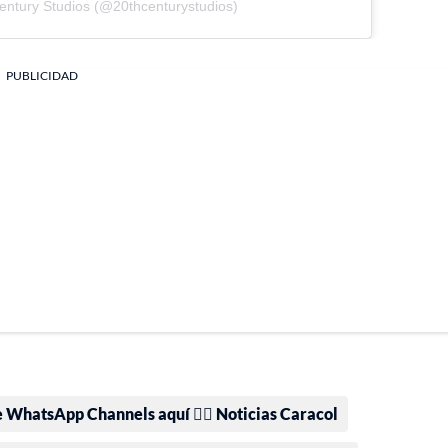
entury Studios (@20thcenturystudios)
PUBLICIDAD
e WhatsApp Channels aquí 👉🏻 Noticias Caracol