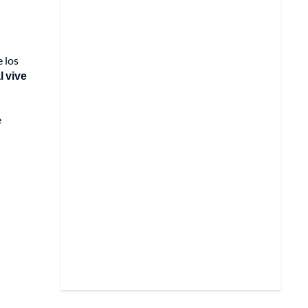
e los
l vive
e