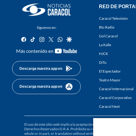
RED DE PORTA
Caracol Televisión
Blu Radio
Síguenos en:
Gol Caracol
facebook
tiktok
instagram
twitter
whatsapp
google
La Kalle
youtube-
Más contenido en
HJCK
footer
DiTu
Descarga nuestra app en
El Espectador
Teatro Mayor
Descarga nuestra app en
Caracol Internacional
Caracol Corporativo
Caracol Next
El uso de este sitio web implica la aceptación de los
Términos y condici
Derechos Reservados D.R.A. Prohibida su reproducción total o parcial, a
whole or in part, or translation without written permission is prohibited