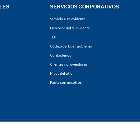
LES
SERVICIOS CORPORATIVOS
Servicio al televidente
Defensor del televidente
TDT
Código del buen gobierno
Contáctenos
Clientes y proveedores
Mapa del sitio
Paute con nosotros
ones
y
Políticas de Tratamiento de la Información
de
CARACOL TELEVISIÓN S.A.
Todo
sí como su traducción a cualquier idioma sin autorización escrita de su titular. Repro
. All rights reserved 2025.