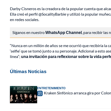
Darby Cisneros es la creadora de la popular cuenta que alc
Ella creó el perfil @SocalityBarbie y utilizó la popular muñec
en redes sociales.
Síganos en nuestro
WhatsApp Channel
, para recibir las
“Nunca en un millón de años se me ocurrió que recibiría la c
‘selfie’ que se tomó junto a su personaje. Adicional a esto 
línea”;
una invitación para reflexionar sobre la vida per
Últimas Noticias
ENTRETENIMIENTO
Kraken Sinfónico arranca gira por Colo