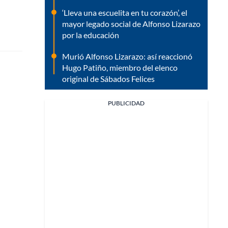
‘Lleva una escuelita en tu corazón’, el
mayor legado social de Alfonso Lizarazo
por la educación
Murió Alfonso Lizarazo: así reaccionó
Hugo Patiño, miembro del elenco
original de Sábados Felices
PUBLICIDAD