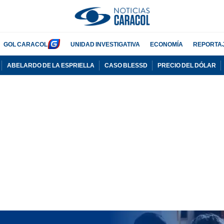
GOL CARACOL
UNIDAD INVESTIGATIVA
ECONOMÍA
REPORTA
ABELARDO DE LA ESPRIELLA
CASO BLESSD
PRECIO DEL DÓLAR
PUBLICIDAD