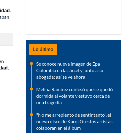
idad.
zaban
Lo último
a
en
Se conoce nueva imagen de Epa
idad.
Colombia en la cárcel y junto a su
abogada: así se ve ahora
Melina Ramírez confesó que se quedó
dormida al volante y estuvo cerca de
una tragedia
"No me arrepiento de sentir tanto", el
nuevo disco de Karol G: estos artistas
colaboran en el álbum