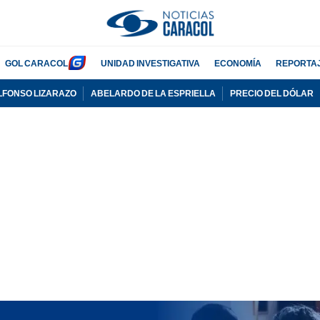
GOL CARACOL
UNIDAD INVESTIGATIVA
ECONOMÍA
REPORTA
LFONSO LIZARAZO
ABELARDO DE LA ESPRIELLA
PRECIO DEL DÓLAR
PUBLICIDAD