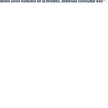
ienes unos nódulos en la tiroides, deberías consultar eso'"
.