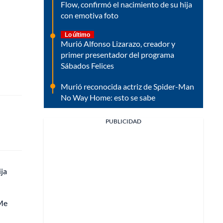
Flow, confirmó el nacimiento de su hija
con emotiva foto
Lo último
Murió Alfonso Lizarazo, creador y
primer presentador del programa
Sábados Felices
Murió reconocida actriz de Spider-Man
No Way Home: esto se sabe
PUBLICIDAD
ija
 Me