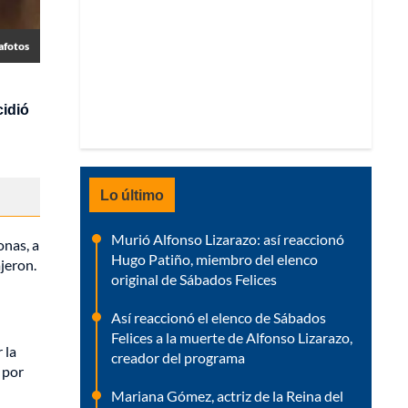
afotos
idió
Lo último
Murió Alfonso Lizarazo: así reaccionó
onas, a
Hugo Patiño, miembro del elenco
jeron.
original de Sábados Felices
Así reaccionó el elenco de Sábados
Felices a la muerte de Alfonso Lizarazo,
 la
creador del programa
 por
Mariana Gómez, actriz de la Reina del