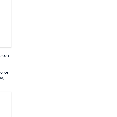
o con
o los
ía,