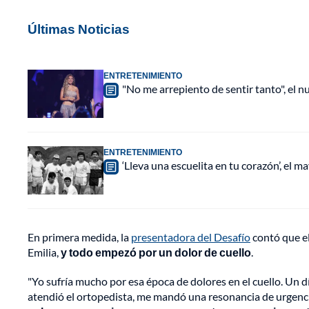
Últimas Noticias
ENTRETENIMIENTO
"No me arrepiento de sentir tanto", el n
ENTRETENIMIENTO
‘Lleva una escuelita en tu corazón’, el 
En primera medida, la
presentadora del Desafío
contó que el
Emilia,
y todo empezó por un dolor de cuello
.
"Yo sufría mucho por esa época de dolores en el cuello. Un 
atendió el ortopedista, me mandó una resonancia de urgenci