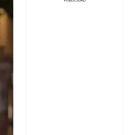
PUBLICIDAD
Facebook
X
Whatsapp
Copiar enlace
Telegram
LinkedIn