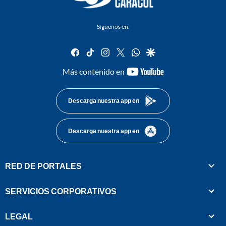
Síguenos en:
facebook
tiktok
instagram
twitter
whatsapp
google
youtube-
Más contenido en
footer
Descarga nuestra app en
Descarga nuestra app en
RED DE PORTALES
SERVICIOS CORPORATIVOS
LEGAL