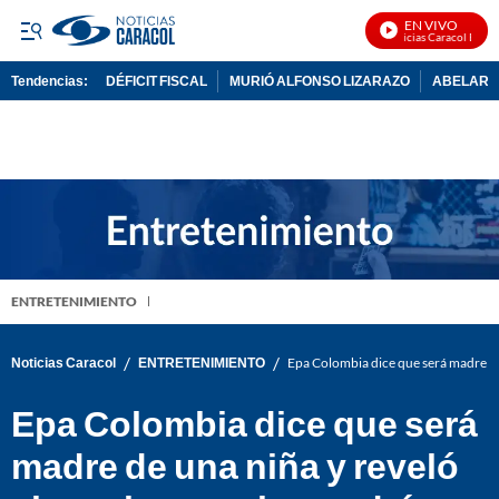
EN VIVO
Noticias Caracol En Viv
Tendencias:
DÉFICIT FISCAL
MURIÓ ALFONSO LIZARAZO
ABELARDO
PUBLICIDAD
ENTRETENIMIENTO
/
/
Noticias Caracol
ENTRETENIMIENTO
Epa Colombia dice que será madre de
Epa Colombia dice que será
madre de una niña y reveló