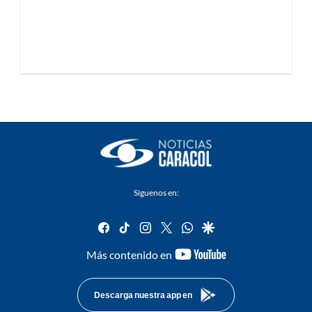
Síguenos en:
facebook
tiktok
instagram
twitter
whatsapp
google
youtube-
Más contenido en
footer
Descarga nuestra app en