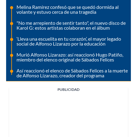
Melina Ramírez confesó que se quedó dormida al
volante y estuvo cerca de una tragedia
"No me arrepiento de sentir tanto", el nuevo disco de
Karol G: estos artistas colaboran en el álbum
‘Lleva una escuelita en tu corazón’, el mayor legado
social de Alfonso Lizarazo por la educación
Murió Alfonso Lizarazo: así reaccionó Hugo Patiño,
miembro del elenco original de Sábados Felices
Así reaccionó el elenco de Sábados Felices a la muerte
de Alfonso Lizarazo, creador del programa
PUBLICIDAD