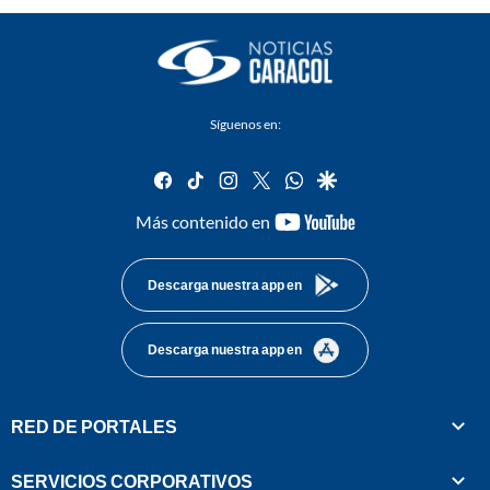
Síguenos en:
facebook
tiktok
instagram
twitter
whatsapp
google
youtube-
Más contenido en
footer
Descarga nuestra app en
Descarga nuestra app en
RED DE PORTALES
SERVICIOS CORPORATIVOS