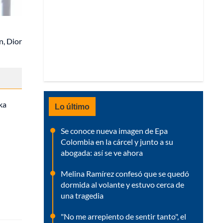
n, Dior
ka
Lo último
Se conoce nueva imagen de Epa
Colombia en la cárcel y junto a su
abogada: así se ve ahora
Melina Ramírez confesó que se quedó
dormida al volante y estuvo cerca de
una tragedia
"No me arrepiento de sentir tanto", el