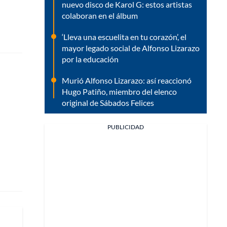
nuevo disco de Karol G: estos artistas
colaboran en el álbum
‘Lleva una escuelita en tu corazón’, el
mayor legado social de Alfonso Lizarazo
por la educación
Murió Alfonso Lizarazo: así reaccionó
Hugo Patiño, miembro del elenco
original de Sábados Felices
PUBLICIDAD