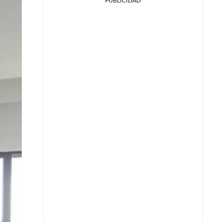
PUBLICIDAD
Facebook
X
Whatsapp
Copiar enlace
Telegram
LinkedIn