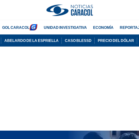
GOL CARACOL
UNIDAD INVESTIGATIVA
ECONOMÍA
REPORTA
ABELARDO DE LA ESPRIELLA
CASO BLESSD
PRECIO DEL DÓLAR
PUBLICIDAD