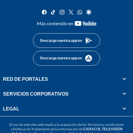
facebook
tiktok
instagram
twitter
whatsapp
google
youtube-
Más contenido en
footer
Descarga nuestra app en
Descarga nuestra app en
RED DE PORTALES
SERVICIOS CORPORATIVOS
LEGAL
El uso de este sitio web implica la aceptación de los
Términos y condiciones
y
Políticas de Tratamiento de la Información
de
CARACOL TELEVISIÓN