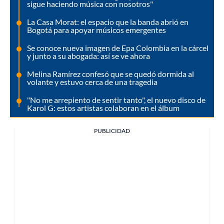
sigue haciendo música con nosotros"
La Casa Morat: el espacio que la banda abrió en
Bogotá para apoyar músicos emergentes
Se conoce nueva imagen de Epa Colombia en la cárcel
y junto a su abogada: así se ve ahora
Melina Ramírez confesó que se quedó dormida al
volante y estuvo cerca de una tragedia
"No me arrepiento de sentir tanto", el nuevo disco de
Karol G: estos artistas colaboran en el álbum
PUBLICIDAD