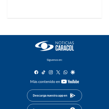
Síguenos en:
facebook
tiktok
instagram
twitter
whatsapp
google
youtube-
Más contenido en
footer
Descarga nuestra app en