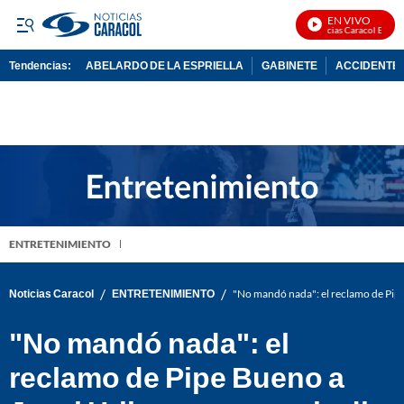
EN VIVO
Noticias Caracol En Vivo
Tendencias:
ABELARDO DE LA ESPRIELLA
GABINETE
ACCIDENTE 
PUBLICIDAD
ENTRETENIMIENTO
/
/
Noticias Caracol
ENTRETENIMIENTO
"No mandó nada": el reclamo de Pipe 
"No mandó nada": el
reclamo de Pipe Bueno a