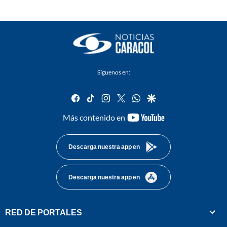
Síguenos en:
facebook
tiktok
instagram
twitter
whatsapp
google
youtube-
Más contenido en
footer
Descarga nuestra app en
Descarga nuestra app en
RED DE PORTALES