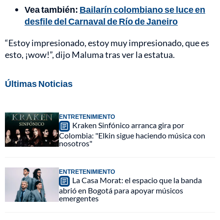
Vea también:
Bailarín colombiano se luce en
desfile del Carnaval de Río de Janeiro
“Estoy impresionado, estoy muy impresionado, que es
esto, ¡wow!”, dijo Maluma tras ver la estatua.
Últimas Noticias
ENTRETENIMIENTO
Kraken Sinfónico arranca gira por
Colombia: "Elkin sigue haciendo música con
nosotros"
ENTRETENIMIENTO
La Casa Morat: el espacio que la banda
abrió en Bogotá para apoyar músicos
emergentes