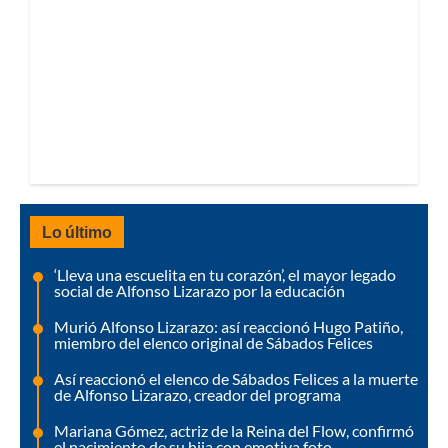
Lo último
‘Lleva una escuelita en tu corazón’, el mayor legado
social de Alfonso Lizarazo por la educación
Murió Alfonso Lizarazo: así reaccionó Hugo Patiño,
miembro del elenco original de Sábados Felices
Así reaccionó el elenco de Sábados Felices a la muerte
de Alfonso Lizarazo, creador del programa
Mariana Gómez, actriz de la Reina del Flow, confirmó
el nacimiento de su hija con emotiva foto