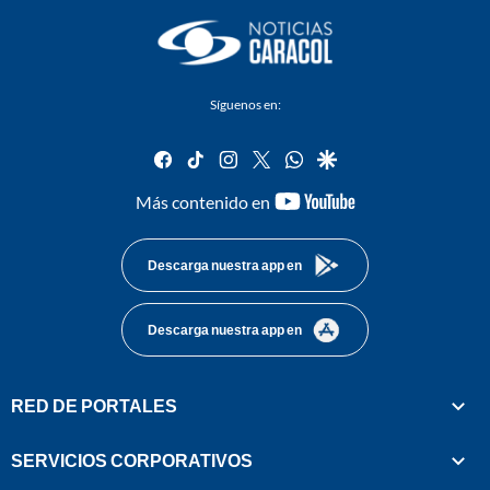
Síguenos en:
facebook
tiktok
instagram
twitter
whatsapp
google
youtube-
Más contenido en
footer
Descarga nuestra app en
Descarga nuestra app en
RED DE PORTALES
SERVICIOS CORPORATIVOS