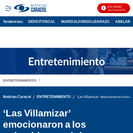
EN VIVO
Noticias Caracol En Vivo
Tendencias:
DÉFICIT FISCAL
MURIÓ ALFONSO LIZARAZO
ABELARDO
PUBLICIDAD
ENTRETENIMIENTO
/
/
Noticias Caracol
ENTRETENIMIENTO
‘Las Villamizar’ emocionaron a los c
‘Las Villamizar’
emocionaron a los