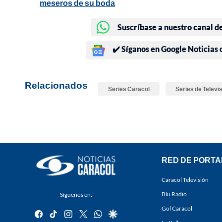
meseros de su boda
Suscríbase a nuestro canal d
✔️ Síganos en Google Noticias
Relacionados
Series Caracol
Series de Televi
RED DE PORTA
Caracol Televisión
Blu Radio
Síguenos en:
Gol Caracol
facebook
tiktok
instagram
twitter
whatsapp
google