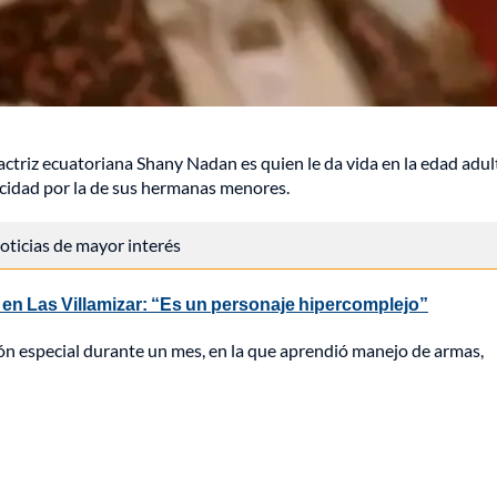
 actriz ecuatoriana Shany Nadan es quien le da vida en la edad adul
elicidad por la de sus hermanas menores.
 noticias de mayor interés
 en Las Villamizar: “Es un personaje hipercomplejo”
ón especial durante un mes, en la que aprendió manejo de armas,