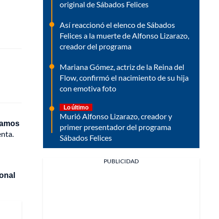
original de Sábados Felices
Así reaccionó el elenco de Sábados
Felices a la muerte de Alfonso Lizarazo,
creador del programa
Mariana Gómez, actriz de la Reina del
Flow, confirmó el nacimiento de su hija
con emotiva foto
Lo último
Murió Alfonso Lizarazo, creador y
inamos
primer presentador del programa
enta.
Sábados Felices
PUBLICIDAD
ional