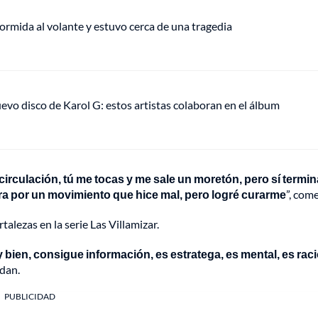
rmida al volante y estuvo cerca de una tragedia
uevo disco de Karol G: estos artistas colaboran en el álbum
irculación, tú me tocas y me sale un moretón, pero sí term
ura por un movimiento que hice mal, pero logré curarme
”, com
talezas en la serie Las Villamizar.
y bien, consigue información, es estratega, es mental, es rac
adan.
PUBLICIDAD