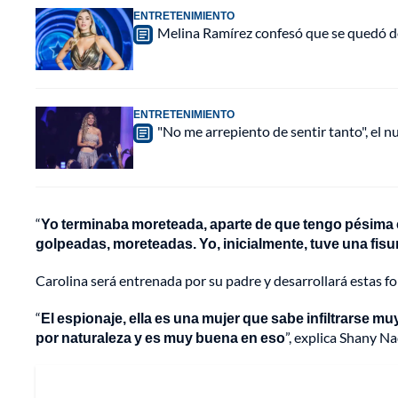
ENTRETENIMIENTO
Melina Ramírez confesó que se quedó do
ENTRETENIMIENTO
"No me arrepiento de sentir tanto", el n
“
Yo terminaba moreteada, aparte de que tengo pésima c
golpeadas, moreteadas. Yo, inicialmente, tuve una fis
Carolina será entrenada por su padre y desarrollará estas for
“
El espionaje, ella es una mujer que sabe infiltrarse mu
por naturaleza y es muy buena en eso
”, explica Shany N