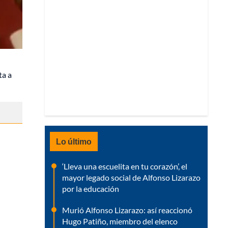
ta a
Lo último
‘Lleva una escuelita en tu corazón’, el
mayor legado social de Alfonso Lizarazo
por la educación
Murió Alfonso Lizarazo: así reaccionó
Hugo Patiño, miembro del elenco