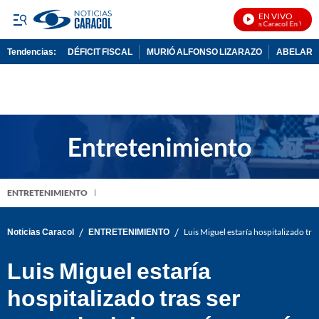
EN VIVO
Noticias Caracol En Vivo
Tendencias:
DÉFICIT FISCAL
MURIÓ ALFONSO LIZARAZO
ABELARDO
PUBLICIDAD
ENTRETENIMIENTO
/
/
Noticias Caracol
ENTRETENIMIENTO
Luis Miguel estaría hospitalizado tr
Luis Miguel estaría
hospitalizado tras ser