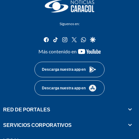
Síguenos en:
facebook
tiktok
instagram
twitter
whatsapp
google
youtube-
Más contenido en
footer
Descarga nuestra app en
Descarga nuestra app en
RED DE PORTALES
SERVICIOS CORPORATIVOS