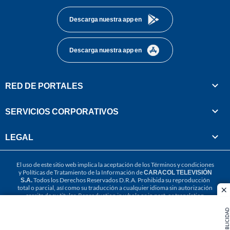
Descarga nuestra app en
Descarga nuestra app en
RED DE PORTALES
SERVICIOS CORPORATIVOS
LEGAL
El uso de este sitio web implica la aceptación de los
Términos y condiciones
y
Políticas de Tratamiento de la Información
de
CARACOL TELEVISIÓN
S.A.
Todos los Derechos Reservados D.R.A. Prohibida su reproducción
total o parcial, así como su traducción a cualquier idioma sin autorización
cl
escrita de su titular. Reproduction in whole or in part, or translation
without written permission is prohibited. All rights reserved 2025.
PUBLICIDAD
MIEMBRO DE: