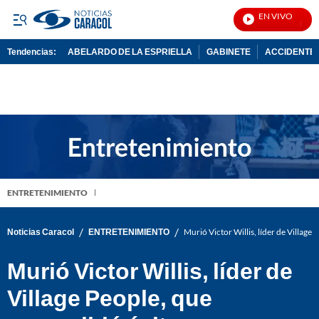
EN VIVO
Noticia
Tendencias:
ABELARDO DE LA ESPRIELLA
GABINETE
ACCIDENTE 
PUBLICIDAD
ENTRETENIMIENTO
/
/
Noticias Caracol
ENTRETENIMIENTO
Murió Victor Willis, líder de Village
Murió Victor Willis, líder de
Village People, que