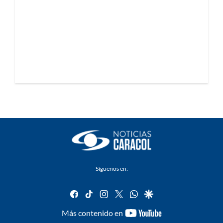
Síguenos en:
facebook
tiktok
instagram
twitter
whatsapp
google
youtube-
Más contenido en
footer