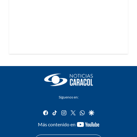
Síguenos en:
facebook
tiktok
instagram
twitter
whatsapp
google
youtube-
Más contenido en
footer