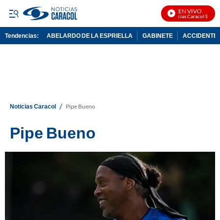
EN VIVO
Noticias Caracol En Vivo
Tendencias:
ABELARDO DE LA ESPRIELLA
GABINETE
ACCIDENTE 
PUBLICIDAD
/
Noticias Caracol
Pipe Bueno
Pipe Bueno