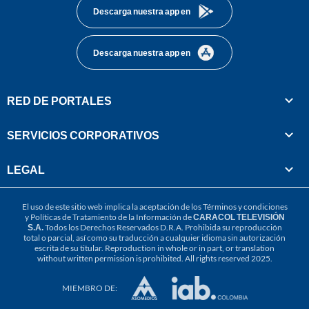
Descarga nuestra app en
Descarga nuestra app en
RED DE PORTALES
SERVICIOS CORPORATIVOS
LEGAL
El uso de este sitio web implica la aceptación de los
Términos y condiciones
y
Políticas de Tratamiento de la Información
de
CARACOL TELEVISIÓN
S.A.
Todos los Derechos Reservados D.R.A. Prohibida su reproducción
total o parcial, así como su traducción a cualquier idioma sin autorización
escrita de su titular. Reproduction in whole or in part, or translation
without written permission is prohibited. All rights reserved 2025.
MIEMBRO DE: