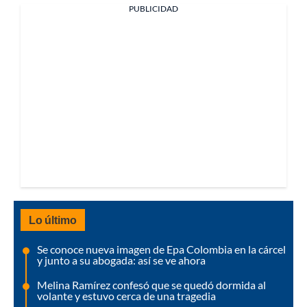
PUBLICIDAD
Lo último
Se conoce nueva imagen de Epa Colombia en la cárcel
y junto a su abogada: así se ve ahora
Melina Ramírez confesó que se quedó dormida al
volante y estuvo cerca de una tragedia