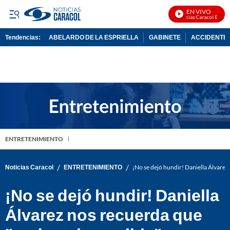
EN VIVO
Noticias Caracol En Vivo
Tendencias:
ABELARDO DE LA ESPRIELLA
GABINETE
ACCIDENTE 
PUBLICIDAD
ENTRETENIMIENTO
/
/
Noticias Caracol
ENTRETENIMIENTO
¡No se dejó hundir! Daniella Álvarez
¡No se dejó hundir! Daniella
Álvarez nos recuerda que