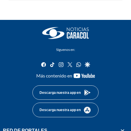
Síguenos en:
facebook
tiktok
instagram
twitter
whatsapp
google
youtube-
Más contenido en
footer
Descarga nuestra app en
Descarga nuestra app en
RED DE PORTALES