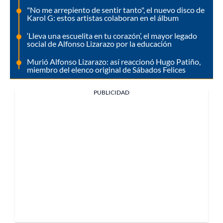
"No me arrepiento de sentir tanto", el nuevo disco de
Karol G: estos artistas colaboran en el álbum
‘Lleva una escuelita en tu corazón’, el mayor legado
social de Alfonso Lizarazo por la educación
Murió Alfonso Lizarazo: así reaccionó Hugo Patiño,
miembro del elenco original de Sábados Felices
PUBLICIDAD