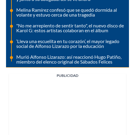
Melina Ramírez confesó que se quedó dormida al
volante y estuvo cerca de una tragedia
"No me arrepiento de sentir tanto", el nuevo disco de
Karol G: estos artistas colaboran en el álbum
‘Lleva una escuelita en tu corazón’, el mayor legado
social de Alfonso Lizarazo por la educación
Murió Alfonso Lizarazo: así reaccionó Hugo Patiño,
miembro del elenco original de Sábados Felices
PUBLICIDAD