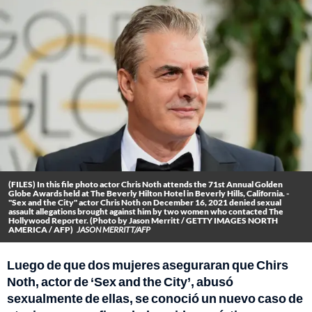
(FILES) In this file photo actor Chris Noth attends the 71st Annual Golden
Globe Awards held at The Beverly Hilton Hotel in Beverly Hills, California. -
"Sex and the City" actor Chris Noth on December 16, 2021 denied sexual
assault allegations brought against him by two women who contacted The
Hollywood Reporter. (Photo by Jason Merritt / GETTY IMAGES NORTH
AMERICA / AFP)
JASON MERRITT/AFP
Luego de que dos mujeres aseguraran que Chirs
Noth, actor de ‘Sex and the City’, abusó
sexualmente de ellas, se conoció un nuevo caso de