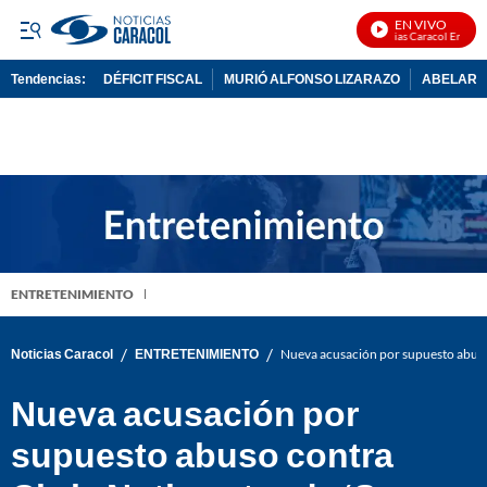
EN VIVO
Noticias Caracol En Vivo
Tendencias:
DÉFICIT FISCAL
MURIÓ ALFONSO LIZARAZO
ABELARDO
PUBLICIDAD
ENTRETENIMIENTO
/
/
Noticias Caracol
ENTRETENIMIENTO
Nueva acusación por supuesto abuso 
Nueva acusación por
supuesto abuso contra