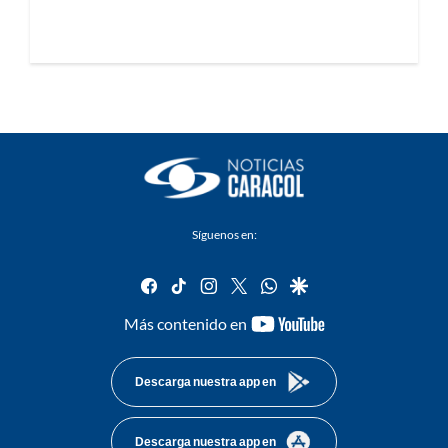
Síguenos en:
facebook
tiktok
instagram
twitter
whatsapp
google
youtube-
Más contenido en
footer
Descarga nuestra app en
Descarga nuestra app en