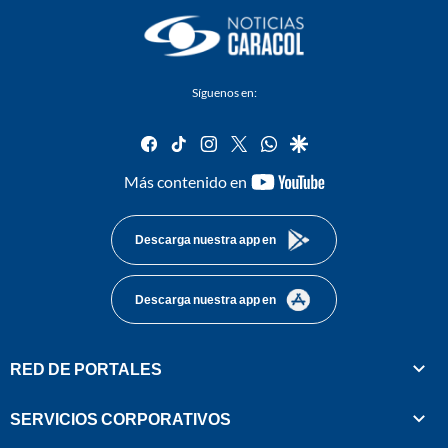
Síguenos en:
facebook
tiktok
instagram
twitter
whatsapp
google
youtube-
Más contenido en
footer
Descarga nuestra app en
Descarga nuestra app en
RED DE PORTALES
SERVICIOS CORPORATIVOS