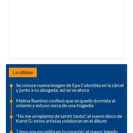
Lo último
Se conoce nueva imagen de Epa Colombia en la cárcel
y junto a su abogada: así se ve ahora
Melina Ramírez confesó que se quedó dormida al
volante y estuvo cerca de una tragedia
"No me arrepiento de sentir tanto", el nuevo disco de
Karol G: estos artistas colaboran en el álbum
‘Lleva una escuelita en tu corazón’, el mayor legado