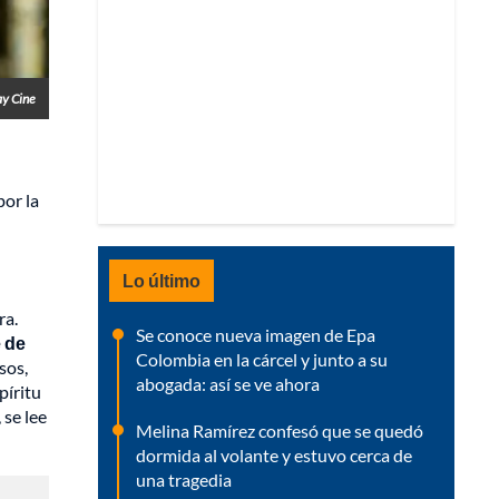
ay Cine
 por la
Lo último
ra.
Se conoce nueva imagen de Epa
e de
Colombia en la cárcel y junto a su
sos,
abogada: así se ve ahora
píritu
se lee
Melina Ramírez confesó que se quedó
dormida al volante y estuvo cerca de
una tragedia