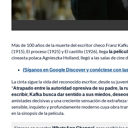
Más de 100 años de la muerte del escritor checo Franz Kafka
(1915), El proceso (1925) y El castillo (1926), llega
la pelícu
cineasta polaca Agnieszka Holland, llegó a las salas de cine 
(Síganos en Google Discover y conéctese con las
La cinta sigue la vida del reconocido escritor, desde su juve
"
Atrapado entre la autoridad opresiva de su padre, la r
escribir, Kafka busca dar sentido a sus miedos, deseos 
amistades decisivas y una creciente sensación de extrañeza f
sensible, inquieto y profundamente moderno cuya obra tran
en la sinopsis de la película.
Síganos en nuestro
WhatsApp Channel
, para recibir las