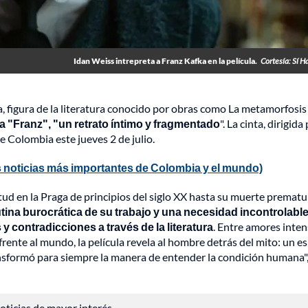
Idan Weiss intrepreta a Franz Kafka en la película.
Cortesía: Sí H
, figura de la literatura conocido por obras como La metamorfosis
la "Franz", "un retrato íntimo y fragmentado
". La cinta, dirigida
de Colombia este jueves 2 de julio.
 noticias más importantes de Colombia y el mundo)
ntud en la Praga de principios del siglo XX hasta su muerte prematu
utina burocrática de su trabajo y una necesidad incontrolabl
y contradicciones a través de la literatura
. Entre amores inten
rente al mundo, la película revela al hombre detrás del mito: un es
sformó para siempre la manera de entender la condición humana", 
 noticias de mayor interés