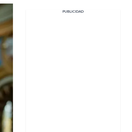
PUBLICIDAD
Facebook
X
Whatsapp
Copiar enlace
Telegram
LinkedIn