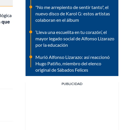
"No me arrepiento de sentir tanto", el
nuevo disco de Karol G: estos artistas
lógica
colaboran en el álbum
s que
‘Lleva una escuelita en tu corazón’, el
mayor legado social de Alfonso Lizarazo
por la educación
Murió Alfonso Lizarazo: así reaccionó
Hugo Patiño, miembro del elenco
original de Sábados Felices
PUBLICIDAD