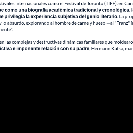
estivales internacionales como el Festival de Toronto (TIFF), en Can
se como una biografía académica tradicional y cronológica, l
privilegia la experiencia subjetiva del genio literario
. La pr
o y lo absurdo, explorando al hombre de carne y hueso —al "Franz" 
ente".
en las complejas y destructivas dinámicas familiares que moldearo
lictiva e imponente relación con su padre
, Hermann Kafka, ma