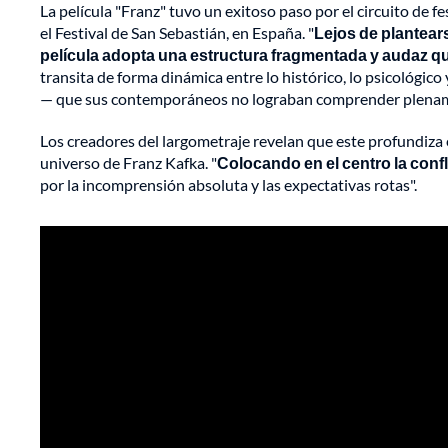
La película "Franz" tuvo un exitoso paso por el circuito de f
el Festival de San Sebastián, en España. "
Lejos de plantear
película adopta una estructura fragmentada y audaz que 
transita de forma dinámica entre lo histórico, lo psicológic
— que sus contemporáneos no lograban comprender plenam
Los creadores del largometraje revelan que este profundiza 
universo de Franz Kafka. "
Colocando en el centro la conf
por la incomprensión absoluta y las expectativas rotas".