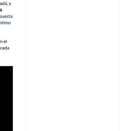
adá, y
a
opuesta
íntimo
n el
rcada