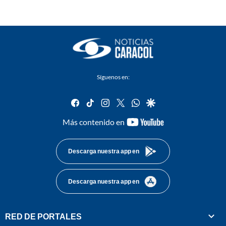
Síguenos en:
facebook
tiktok
instagram
twitter
whatsapp
google
youtube-
Más contenido en
footer
Descarga nuestra app en
Descarga nuestra app en
RED DE PORTALES