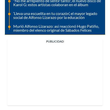
"No me arrepiento de sentir tanto", el nuevo disco de
Karol G: estos artistas colaboran en el álbum
‘Lleva una escuelita en tu corazón’, el mayor legado
social de Alfonso Lizarazo por la educación
Murió Alfonso Lizarazo: así reaccionó Hugo Patiño,
miembro del elenco original de Sábados Felices
PUBLICIDAD