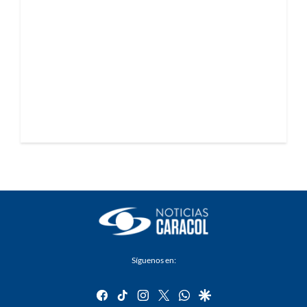
Síguenos en:
facebook
tiktok
instagram
twitter
whatsapp
google