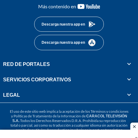
youtube-
Más contenido en
footer
Descarga nuestra app en
Descarga nuestra app en
RED DE PORTALES
SERVICIOS CORPORATIVOS
LEGAL
El uso de este sitio web implica la aceptación de los
Términos y condiciones
y
Políticas de Tratamiento de la Información
de
CARACOL TELEVISIÓN
S.A.
Todos los Derechos Reservados D.R.A. Prohibida su reproducción
total o parcial, así como su traducción a cualquier idioma sin autorización
cl
escrita de su titular. Reproduction in whole or in part, or translation
without written permission is prohibited. All rights reserved 2025.