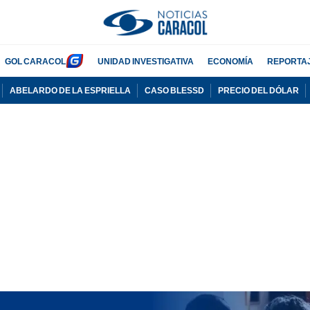
GOL CARACOL
UNIDAD INVESTIGATIVA
ECONOMÍA
REPORTA
ABELARDO DE LA ESPRIELLA
CASO BLESSD
PRECIO DEL DÓLAR
PUBLICIDAD