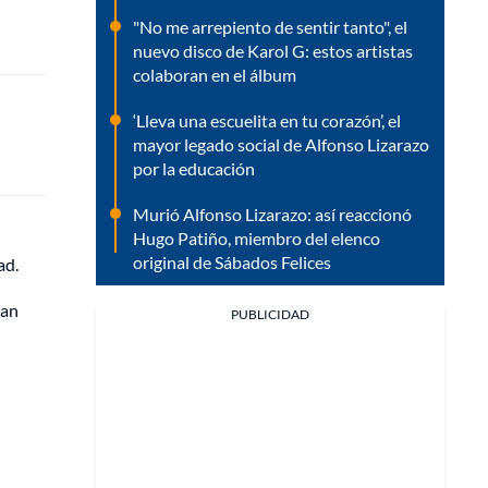
"No me arrepiento de sentir tanto", el
nuevo disco de Karol G: estos artistas
colaboran en el álbum
‘Lleva una escuelita en tu corazón’, el
mayor legado social de Alfonso Lizarazo
por la educación
Murió Alfonso Lizarazo: así reaccionó
Hugo Patiño, miembro del elenco
original de Sábados Felices
ad.
ran
PUBLICIDAD