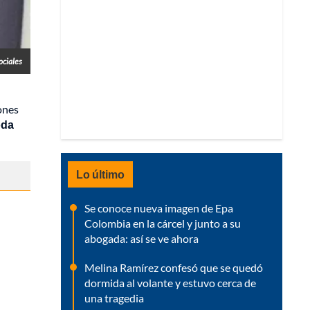
ociales
lones
oda
Lo último
Se conoce nueva imagen de Epa
Colombia en la cárcel y junto a su
abogada: así se ve ahora
Melina Ramírez confesó que se quedó
dormida al volante y estuvo cerca de
una tragedia