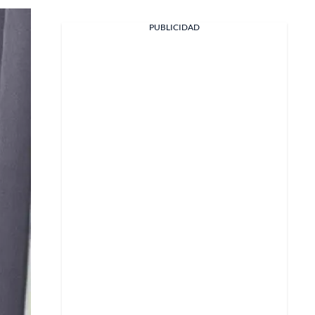
PUBLICIDAD
Facebook
X
Whatsapp
Copiar enlace
Telegram
LinkedIn