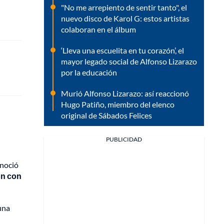
"No me arrepiento de sentir tanto", el
nuevo disco de Karol G: estos artistas
colaboran en el álbum
‘Lleva una escuelita en tu corazón’, el
mayor legado social de Alfonso Lizarazo
por la educación
Murió Alfonso Lizarazo: así reaccionó
Hugo Patiño, miembro del elenco
original de Sábados Felices
PUBLICIDAD
onoció
on con
una