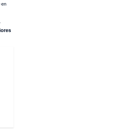
e en
r
iores