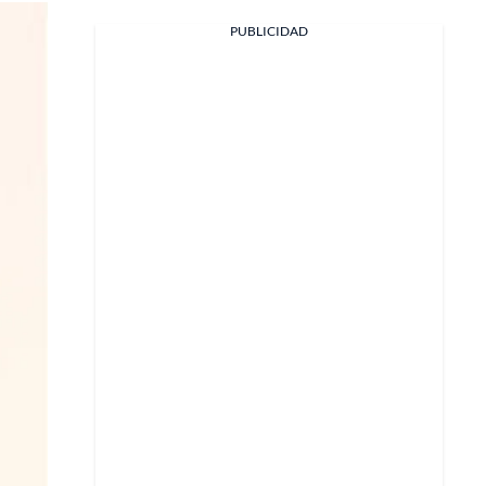
PUBLICIDAD
Facebook
X
Whatsapp
Copiar enlace
Telegram
LinkedIn