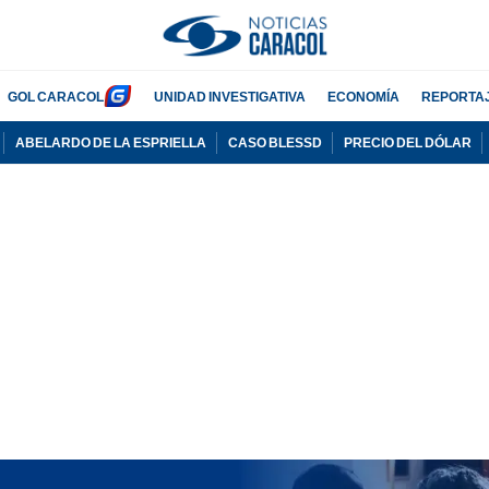
GOL CARACOL
UNIDAD INVESTIGATIVA
ECONOMÍA
REPORTA
ABELARDO DE LA ESPRIELLA
CASO BLESSD
PRECIO DEL DÓLAR
PUBLICIDAD