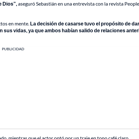
e Dios”,
aseguró Sebastián en una entrevista con la revista Peopl
ctos en mente.
La decisión de casarse tuvo el propósito de da
en sus vidas, ya que ambos habían salido de relaciones anter
PUBLICIDAD
do, mientras que el actor optó por un traje en tono café claro.