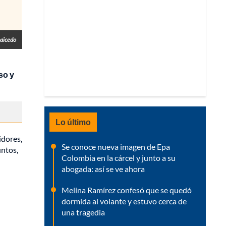
caicedo
so y
Lo último
idores,
Se conoce nueva imagen de Epa
untos,
Colombia en la cárcel y junto a su
abogada: así se ve ahora
Melina Ramírez confesó que se quedó
dormida al volante y estuvo cerca de
una tragedia