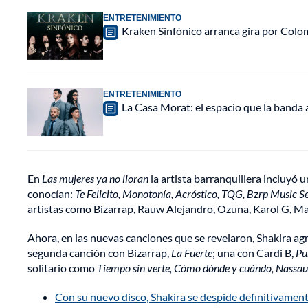
ENTRETENIMIENTO
Kraken Sinfónico arranca gira por Colo
ENTRETENIMIENTO
La Casa Morat: el espacio que la banda
En
Las mujeres ya no lloran
la artista barranquillera incluyó 
conocían:
Te Felicito, Monotonía, Acróstico, TQG, Bzrp Music Se
artistas como Bizarrap, Rauw Alejandro, Ozuna, Karol G, Mau
Ahora, en las nuevas canciones que se revelaron, Shakira 
segunda canción con Bizarrap,
La Fuerte
; una con Cardi B,
Pu
solitario como
Tiempo sin verte, Cómo dónde y cuándo, Nassa
Con su nuevo disco, Shakira se despide definitivament