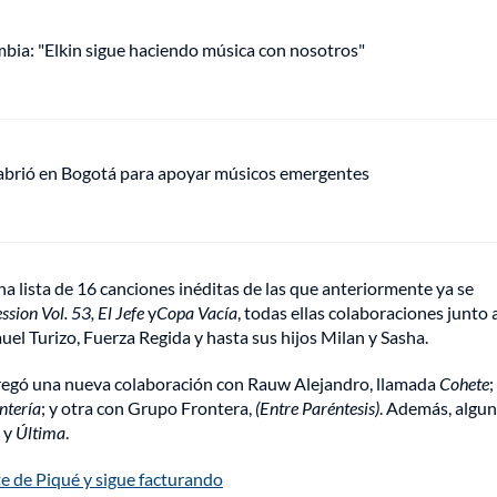
mbia: "Elkin sigue haciendo música con nosotros"
 abrió en Bogotá para apoyar músicos emergentes
una lista de 16 canciones inéditas de las que anteriormente ya se
ssion Vol. 53, El Jefe
y
Copa Vacía
, todas ellas colaboraciones junto 
el Turizo, Fuerza Regida y hasta sus hijos Milan y Sasha.
agregó una nueva colaboración con Rauw Alejandro, llamada
Cohete
;
ntería
; y otra con Grupo Frontera,
(Entre Paréntesis)
. Además, algun
u
y
Última
.
e de Piqué y sigue facturando