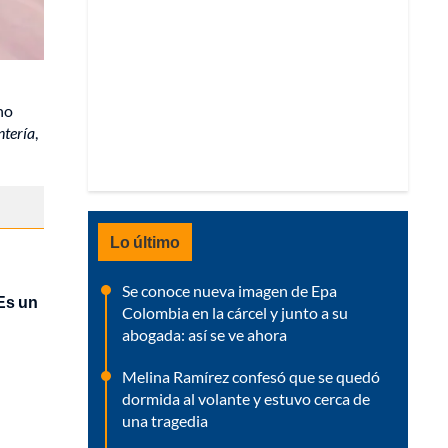
no
ntería
,
Lo último
Se conoce nueva imagen de Epa
Es un
Colombia en la cárcel y junto a su
abogada: así se ve ahora
Melina Ramírez confesó que se quedó
dormida al volante y estuvo cerca de
una tragedia