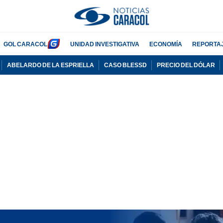
GOL CARACOL
UNIDAD INVESTIGATIVA
ECONOMÍA
REPORTA
ABELARDO DE LA ESPRIELLA
CASO BLESSD
PRECIO DEL DÓLAR
PUBLICIDAD