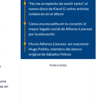
"No me arrepiento de sentir tanto", el
nuevo disco de Karol G: estos artistas
colaboran en el álbum
‘Lleva una escuelita en tu corazón’, el
mayor legado social de Alfonso Lizarazo
por la educación
Murió Alfonso Lizarazo: así reaccionó
Hugo Patiño, miembro del elenco
original de Sábados Felices
PUBLICIDAD
a
 una
as en