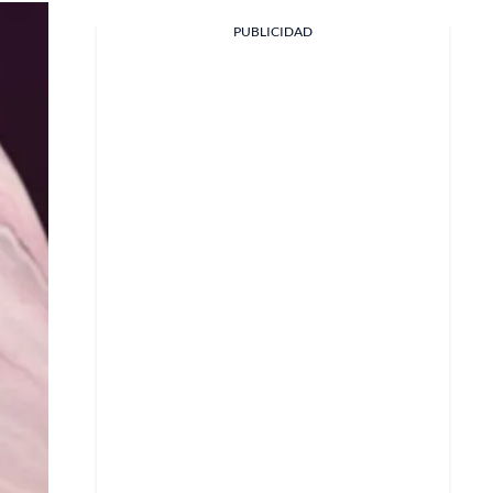
PUBLICIDAD
Facebook
X
Whatsapp
Copiar enlace
Telegram
LinkedIn