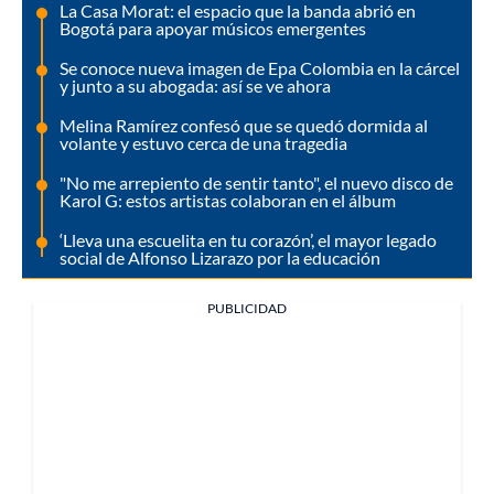
La Casa Morat: el espacio que la banda abrió en
Bogotá para apoyar músicos emergentes
Se conoce nueva imagen de Epa Colombia en la cárcel
y junto a su abogada: así se ve ahora
Melina Ramírez confesó que se quedó dormida al
volante y estuvo cerca de una tragedia
"No me arrepiento de sentir tanto", el nuevo disco de
Karol G: estos artistas colaboran en el álbum
‘Lleva una escuelita en tu corazón’, el mayor legado
social de Alfonso Lizarazo por la educación
PUBLICIDAD