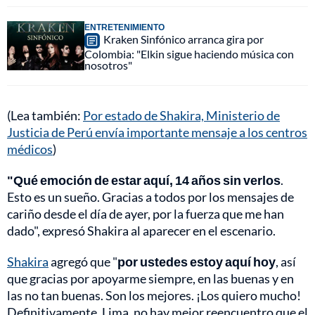
ENTRETENIMIENTO
Kraken Sinfónico arranca gira por
Colombia: "Elkin sigue haciendo música con
nosotros"
(Lea también:
Por estado de Shakira, Ministerio de
Justicia de Perú envía importante mensaje a los centros
médicos
)
"Qué emoción de estar aquí,
14 años sin verlos
.
Esto es un sueño. Gracias a todos por los mensajes de
cariño desde el día de ayer, por la fuerza que me han
dado", expresó Shakira al aparecer en el escenario.
Shakira
agregó que "
por ustedes estoy aquí hoy
, así
que gracias por apoyarme siempre, en las buenas y en
las no tan buenas. Son los mejores. ¡Los quiero mucho!
Definitivamente, Lima, no hay mejor reencuentro que el