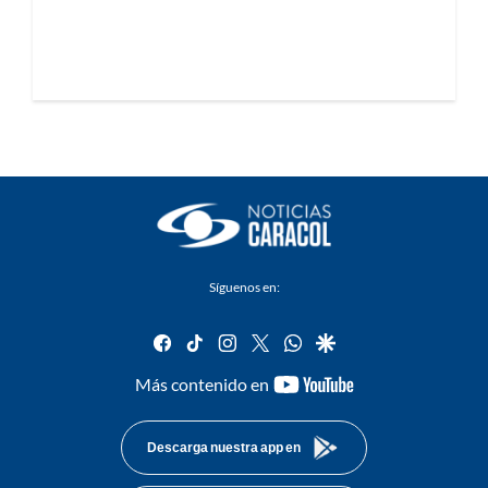
Síguenos en:
facebook
tiktok
instagram
twitter
whatsapp
google
youtube-
Más contenido en
footer
Descarga nuestra app en