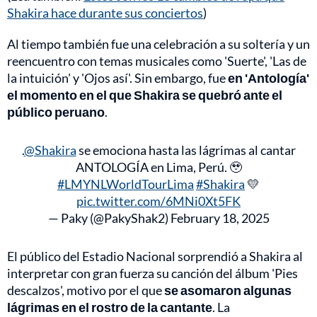
Shakira hace durante sus conciertos
)
Al tiempo también fue una celebración a su soltería y un
reencuentro con temas musicales como 'Suerte', 'Las de
la intuición' y 'Ojos así'. Sin embargo, fue
en 'Antología'
el momento en el que Shakira se quebró ante el
público peruano
.
.
@Shakira
se emociona hasta las lágrimas al cantar
ANTOLOGÍA en Lima, Perú. 🥹
#LMYNLWorldTourLima
#Shakira
💛
pic.twitter.com/6MNi0Xt5FK
— Paky (@PakyShak2)
February 18, 2025
El público del Estadio Nacional sorprendió a Shakira al
interpretar con gran fuerza su canción del álbum 'Pies
descalzos', motivo por el que
se asomaron algunas
lágrimas en el rostro de la cantante
. La