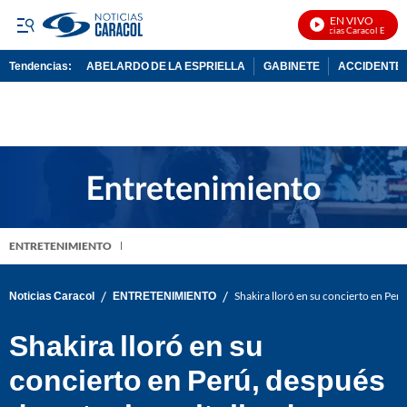
EN VIVO
Noticias Caracol En Vivo
Tendencias:
ABELARDO DE LA ESPRIELLA
GABINETE
ACCIDENTE 
PUBLICIDAD
ENTRETENIMIENTO
/
/
Noticias Caracol
ENTRETENIMIENTO
Shakira lloró en su concierto en Per
Shakira lloró en su
concierto en Perú, después