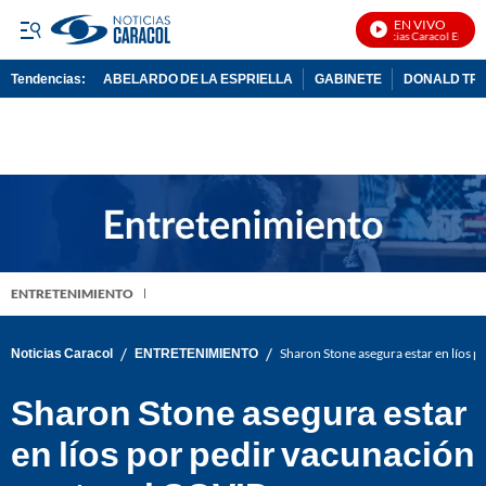
EN VIVO
Noticias Caracol En Vivo
Tendencias:
ABELARDO DE LA ESPRIELLA
GABINETE
DONALD TR
PUBLICIDAD
ENTRETENIMIENTO
/
/
Noticias Caracol
ENTRETENIMIENTO
Sharon Stone asegura estar en líos 
Sharon Stone asegura estar
en líos por pedir vacunación