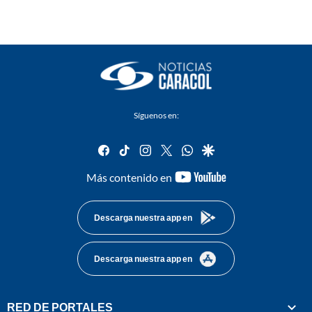
Síguenos en:
facebook
tiktok
instagram
twitter
whatsapp
google
youtube-
Más contenido en
footer
Descarga nuestra app en
Descarga nuestra app en
RED DE PORTALES