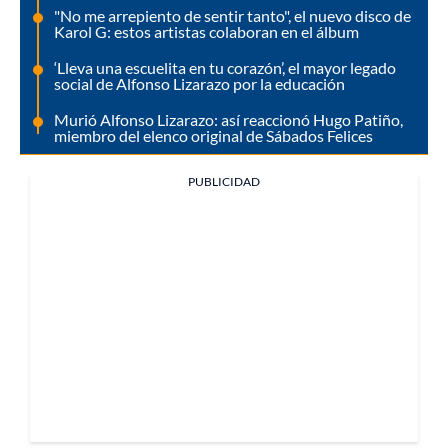
"No me arrepiento de sentir tanto", el nuevo disco de
Karol G: estos artistas colaboran en el álbum
‘Lleva una escuelita en tu corazón’, el mayor legado
social de Alfonso Lizarazo por la educación
Murió Alfonso Lizarazo: así reaccionó Hugo Patiño,
miembro del elenco original de Sábados Felices
PUBLICIDAD