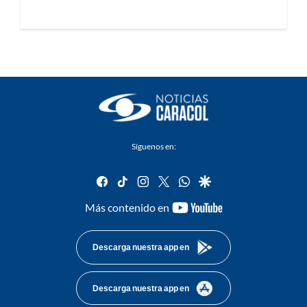
Síguenos en:
facebook
tiktok
instagram
twitter
whatsapp
google
youtube-
Más contenido en
footer
Descarga nuestra app en
Descarga nuestra app en