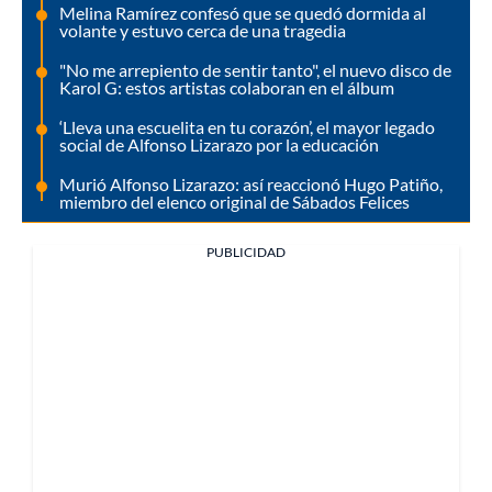
Melina Ramírez confesó que se quedó dormida al
volante y estuvo cerca de una tragedia
"No me arrepiento de sentir tanto", el nuevo disco de
Karol G: estos artistas colaboran en el álbum
‘Lleva una escuelita en tu corazón’, el mayor legado
social de Alfonso Lizarazo por la educación
Murió Alfonso Lizarazo: así reaccionó Hugo Patiño,
miembro del elenco original de Sábados Felices
PUBLICIDAD