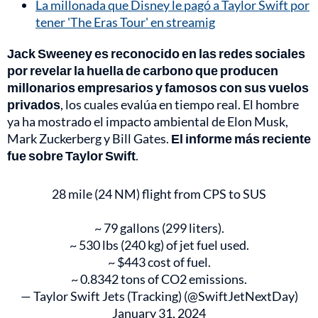
La millonada que Disney le pagó a Taylor Swift por
tener 'The Eras Tour' en streamig
Jack Sweeney es reconocido en las redes sociales
por revelar la huella de carbono que producen
millonarios empresarios y famosos con sus vuelos
privados
, los cuales evalúa en tiempo real. El hombre
ya ha mostrado el impacto ambiental de Elon Musk,
Mark Zuckerberg y Bill Gates.
El informe más reciente
fue sobre Taylor Swift
.
28 mile (24 NM) flight from CPS to SUS
~ 79 gallons (299 liters).
~ 530 lbs (240 kg) of jet fuel used.
~ $443 cost of fuel.
~ 0.8342 tons of CO2 emissions.
— Taylor Swift Jets (Tracking) (@SwiftJetNextDay)
January 31, 2024