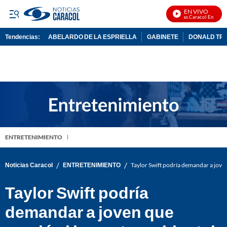
EN VIVO
Noticias Caracol En Vivo
Tendencias:
ABELARDO DE LA ESPRIELLA
GABINETE
DONALD TR
PUBLICIDAD
ENTRETENIMIENTO
/
/
Noticias Caracol
ENTRETENIMIENTO
Taylor Swift podría demandar a joven
Taylor Swift podría
demandar a joven que