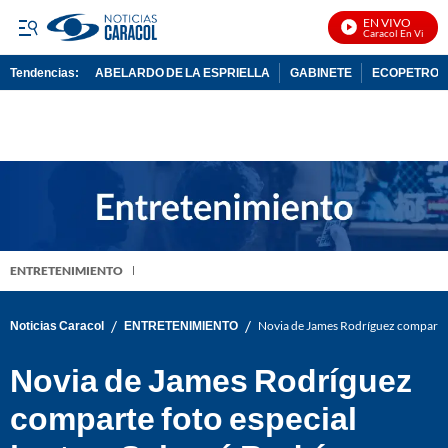
EN VIVO
Noticias Caracol En Vivo
Tendencias:
ABELARDO DE LA ESPRIELLA
GABINETE
ECOPETROL
PUBLICIDAD
ENTRETENIMIENTO
/
/
Noticias Caracol
ENTRETENIMIENTO
Novia de James Rodríguez comparte f
Novia de James Rodríguez
comparte foto especial