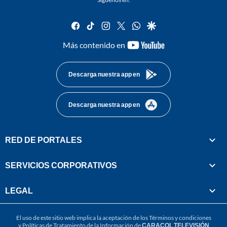
facebook
tiktok
instagram
twitter
whatsapp
google
youtube-
Más contenido en
footer
Descarga nuestra app en
Descarga nuestra app en
RED DE PORTALES
SERVICIOS CORPORATIVOS
LEGAL
El uso de este sitio web implica la aceptación de los
Términos y condiciones
y
Políticas de Tratamiento de la Información
de
CARACOL TELEVISIÓN