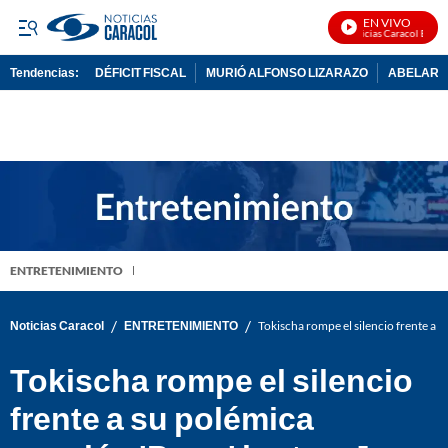
EN VIVO
Noticias Caracol En Viv
Tendencias:
DÉFICIT FISCAL
MURIÓ ALFONSO LIZARAZO
ABELARDO
PUBLICIDAD
ENTRETENIMIENTO
/
/
Noticias Caracol
ENTRETENIMIENTO
Tokischa rompe el silencio frente a s
Tokischa rompe el silencio
frente a su polémica