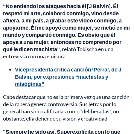
“No entiendo los ataques hacia él [J Balvin]. Él
respetó mi arte, colaboró conmigo, vino desde
afuera, a mi país, a grabar este video conmigo, a
apoyarme. Él me apoyó como mujer, se metió en mi
mundo y compartió conmigo. Es obvio que él
apoya a una mujer, entonces no comprendo por
qué le dicen machista”
, relató Tokischa en una
entrevista con una emisora.
Vicepresidenta critica canción ‘Perra’, de J
Balvin, por expresiones “machistas y
misóginas”
Cabe destacar que no es la primera vez que una canción
de la rapera genera controversia. Sus letras por lo
general han sido calificadas como “deliberadas”, no
obstante, ella defiende su visión y creatividad.
"Siempre he sido así. Superexplícita con lo que