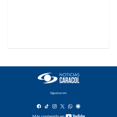
Síguenos en:
facebook
tiktok
instagram
twitter
whatsapp
google
youtube-
Más contenido en