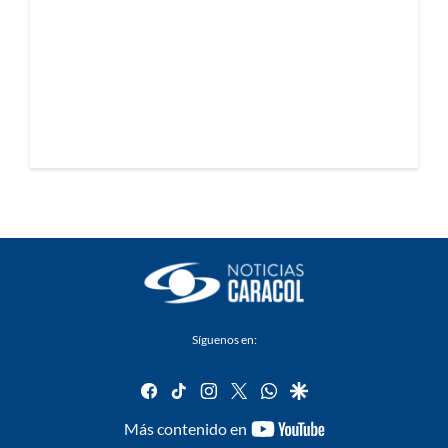
Síguenos en:
facebook
tiktok
instagram
twitter
whatsapp
google
youtube-
Más contenido en
footer