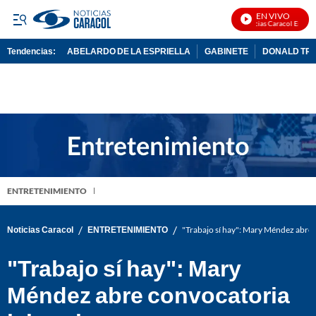
EN VIVO
Noticias Caracol En Vivo
Tendencias:
ABELARDO DE LA ESPRIELLA
GABINETE
DONALD TR
PUBLICIDAD
ENTRETENIMIENTO
/
/
Noticias Caracol
ENTRETENIMIENTO
"Trabajo sí hay": Mary Méndez abre 
"Trabajo sí hay": Mary
Méndez abre convocatoria