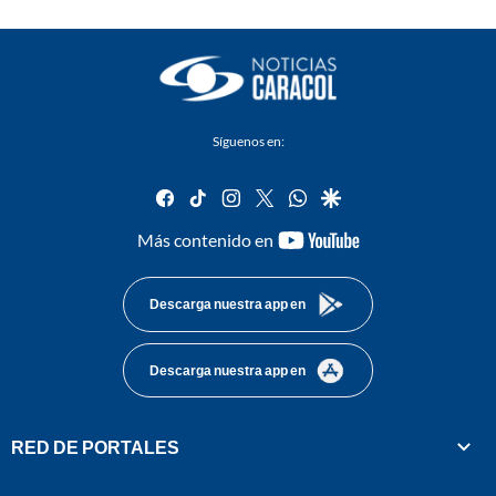
Síguenos en:
facebook
tiktok
instagram
twitter
whatsapp
google
youtube-
Más contenido en
footer
Descarga nuestra app en
Descarga nuestra app en
RED DE PORTALES