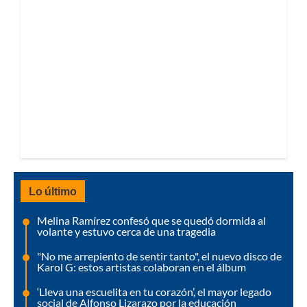
Lo último
Melina Ramírez confesó que se quedó dormida al
volante y estuvo cerca de una tragedia
"No me arrepiento de sentir tanto", el nuevo disco de
Karol G: estos artistas colaboran en el álbum
‘Lleva una escuelita en tu corazón’, el mayor legado
social de Alfonso Lizarazo por la educación