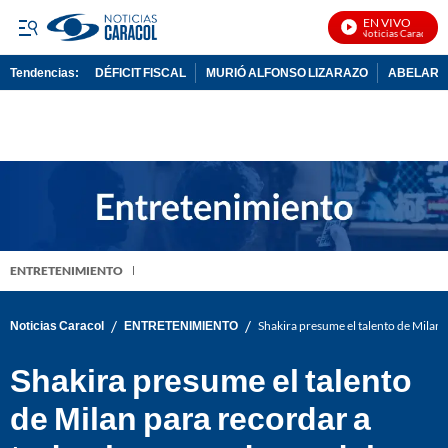
EN VIVO
Noticias Caracol En 
Tendencias:
DÉFICIT FISCAL
MURIÓ ALFONSO LIZARAZO
ABELARDO
PUBLICIDAD
ENTRETENIMIENTO
/
/
Noticias Caracol
ENTRETENIMIENTO
Shakira presume el talento de Milan 
Shakira presume el talento
de Milan para recordar a