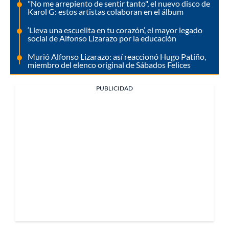
"No me arrepiento de sentir tanto", el nuevo disco de
Karol G: estos artistas colaboran en el álbum
‘Lleva una escuelita en tu corazón’, el mayor legado
social de Alfonso Lizarazo por la educación
Murió Alfonso Lizarazo: así reaccionó Hugo Patiño,
miembro del elenco original de Sábados Felices
PUBLICIDAD