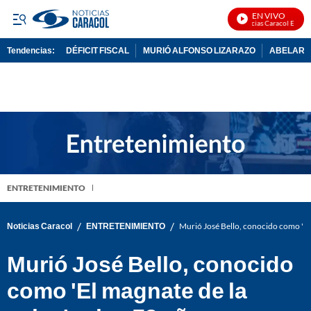
EN VIVO
Noticias Caracol En Vivo
Tendencias:
DÉFICIT FISCAL
MURIÓ ALFONSO LIZARAZO
ABELARDO
PUBLICIDAD
ENTRETENIMIENTO
/
/
Noticias Caracol
ENTRETENIMIENTO
Murió José Bello, conocido como 'El m
Murió José Bello, conocido
como 'El magnate de la