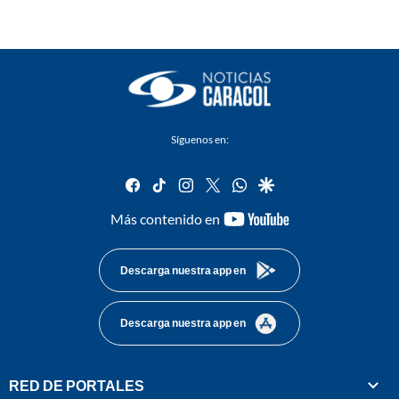
Síguenos en:
facebook
tiktok
instagram
twitter
whatsapp
google
youtube-
Más contenido en
footer
Descarga nuestra app en
Descarga nuestra app en
RED DE PORTALES