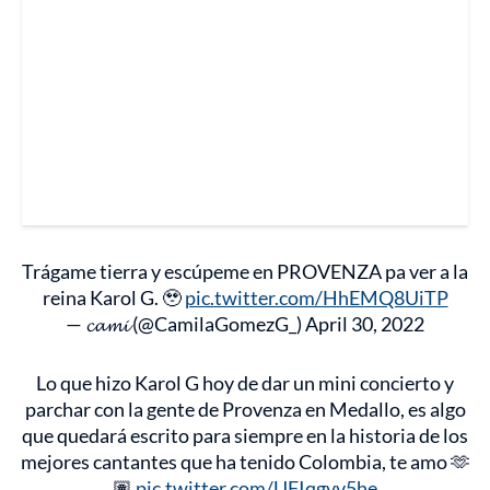
Trágame tierra y escúpeme en PROVENZA pa ver a la
reina Karol G. 🥹
pic.twitter.com/HhEMQ8UiTP
— 𝓬𝓪𝓶𝓲 (@CamilaGomezG_)
April 30, 2022
Lo que hizo Karol G hoy de dar un mini concierto y
parchar con la gente de Provenza en Medallo, es algo
que quedará escrito para siempre en la historia de los
mejores cantantes que ha tenido Colombia, te amo 🫶
🏽
pic.twitter.com/UFIqgvv5he