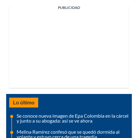
PUBLICIDAD
Lo último
Se conoce nueva imagen de Epa Colombia en la cárcel
y junto a su abogada: así se ve ahora
Melina Ramírez confesó que se quedó dormida al
volante y estuvo cerca de una tragedia