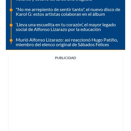
"No me arrepiento de sentir tanto", el nuevo disco de
Karol G: estos artistas colaboran en el álbum
‘Lleva una escuelita en tu corazón’, el mayor legado
social de Alfonso Lizarazo por la educación
Murió Alfonso Lizarazo: así reaccionó Hugo Patiño,
miembro del elenco original de Sábados Felices
PUBLICIDAD