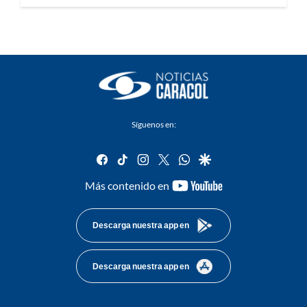
Síguenos en:
facebook
tiktok
instagram
twitter
whatsapp
google
youtube-
Más contenido en
footer
Descarga nuestra app en
Descarga nuestra app en